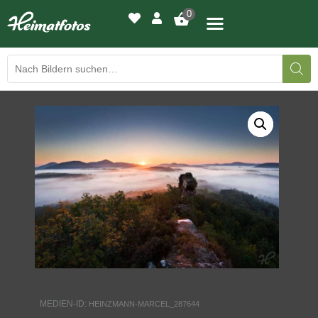
0
BILDERGALERIE
DRUCKQUALITÄTEN
LED-LEUCHTBILDER
WIR DRUCKEN IHR BILD
AUSSTELLUNGEN
HEIMATLICHTER
MEDIEN-ID:
HEINZMANN-MARCEL_287644
KONTAKT