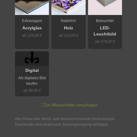
Extravagant
Natürlich
Beleuchtet
Acrylglas
Holz
LED-
Leuchtbild
ab 129,00 €
ab 119,00 €
ab 479,00 €
Digital
Als digitales Bild
kaufen
ab 89,00 €
♡
Zur Wunschliste hinzufügen
Alle Preise inkl. MwSt. und Versand innerhalb Deutschlands.
Downloads sind direkt nach Zahlungseingang verfügbar.