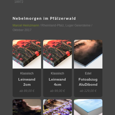
18972
Nebelmorgen im Pfälzerwald
Marcel Heinzmann
/
Rheinland-Pfalz
,
Luger Geiersteine
/
Oktober 2017
Klassisch
Klassisch
Edel
Leinwand
Leinwand
Fotoabzug
2cm
4cm
AluDibond
ab 89,00 €
ab 99,00 €
ab 129,00 €