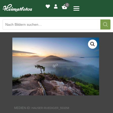
0
BILDERGALERIE
DRUCKQUALITÄTEN
LED-LEUCHTBILDER
WIR DRUCKEN IHR BILD
AUSSTELLUNGEN
HEIMATLICHTER
MEDIEN-ID:
HAUSER-RUEDIGER_553258
KONTAKT