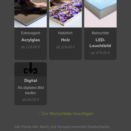
Extravagant
Natürlich
Beleuchtet
Acrylglas
Holz
LED-
Leuchtbild
ab 129,00 €
ab 119,00 €
ab 479,00 €
Digital
Als digitales Bild
kaufen
ab 89,00 €
♡
Zur Wunschliste hinzufügen
Alle Preise inkl. MwSt. und Versand innerhalb Deutschlands.