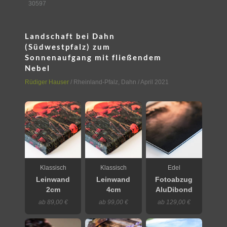
30597
Landschaft bei Dahn
(Südwestpfalz) zum
Sonnenaufgang mit fließendem
Nebel
Rüdiger Hauser
/
Rheinland-Pfalz
,
Dahn
/ April 2021
Klassisch
Klassisch
Edel
Leinwand
Leinwand
Fotoabzug
2cm
4cm
AluDibond
ab 89,00 €
ab 99,00 €
ab 129,00 €