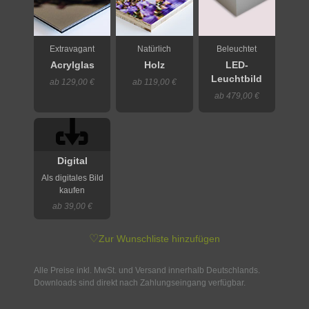
Extravagant
Natürlich
Beleuchtet
Acrylglas
Holz
LED-
Leuchtbild
ab 129,00 €
ab 119,00 €
ab 479,00 €
Digital
Als digitales Bild
kaufen
ab 39,00 €
♡
Zur Wunschliste hinzufügen
Alle Preise inkl. MwSt. und Versand innerhalb Deutschlands.
Downloads sind direkt nach Zahlungseingang verfügbar.