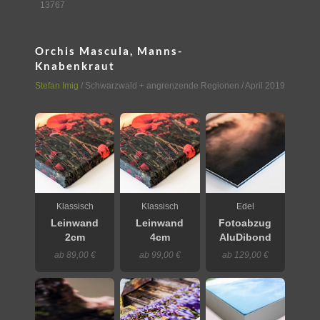
13767
Orchis Mascula, Manns-
Knabenkraut
Stefan Imig
/
Schwarzwald + angrenzende Regionen
/ April 2019
Klassisch
Klassisch
Edel
Leinwand
Leinwand
Fotoabzug
2cm
4cm
AluDibond
ab 89,00 €
ab 99,00 €
ab 129,00 €