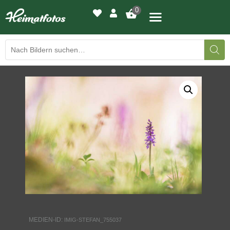
0
BILDERGALERIE
DRUCKQUALITÄTEN
LED-LEUCHTBILDER
WIR DRUCKEN IHR BILD
AUSSTELLUNGEN
HEIMATLICHTER
MEDIEN-ID:
IMIG-STEFAN_755037
KONTAKT