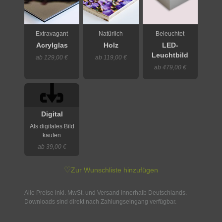
Extravagant
Natürlich
Beleuchtet
Acrylglas
Holz
LED-
Leuchtbild
ab 129,00 €
ab 119,00 €
ab 479,00 €
Digital
Als digitales Bild
kaufen
ab 39,00 €
♡
Zur Wunschliste hinzufügen
Alle Preise inkl. MwSt. und Versand innerhalb Deutschlands.
Downloads sind direkt nach Zahlungseingang verfügbar.