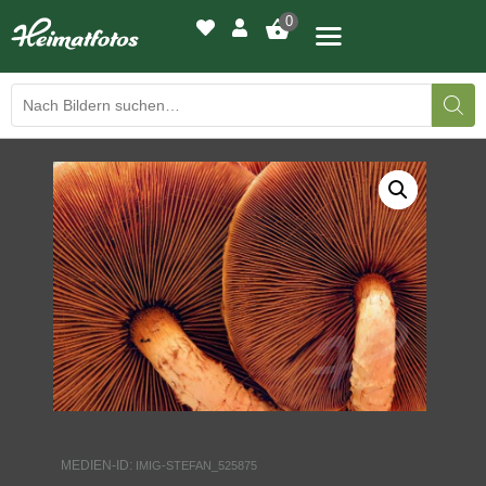
0
BILDERGALERIE
DRUCKQUALITÄTEN
LED-LEUCHTBILDER
WIR DRUCKEN IHR BILD
AUSSTELLUNGEN
HEIMATLICHTER
MEDIEN-ID:
IMIG-STEFAN_525875
KONTAKT