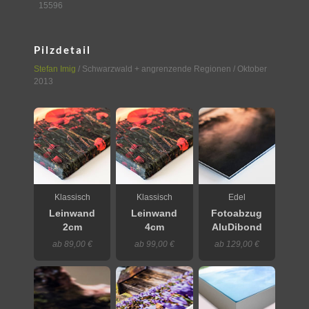
15596
Pilzdetail
Stefan Imig
/
Schwarzwald + angrenzende Regionen
/ Oktober
2013
Klassisch
Klassisch
Edel
Leinwand
Leinwand
Fotoabzug
2cm
4cm
AluDibond
ab 89,00 €
ab 99,00 €
ab 129,00 €