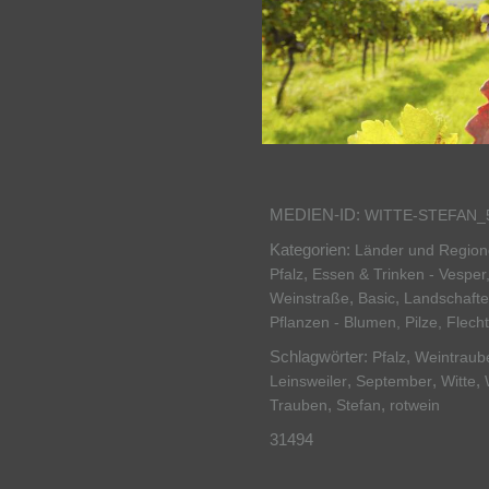
MEDIEN-ID:
WITTE-STEFAN_
Kategorien:
Länder und Regio
,
Pfalz
Essen & Trinken - Vesper
,
,
Weinstraße
Basic
Landschafte
Pflanzen - Blumen, Pilze, Flech
Schlagwörter:
,
Pfalz
Weintraub
,
,
,
Leinsweiler
September
Witte
,
,
Trauben
Stefan
rotwein
31494