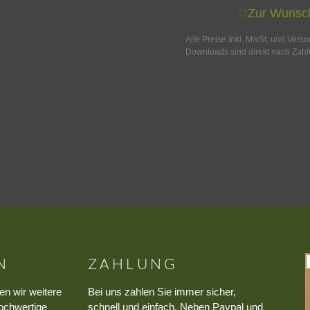
Zur Wunsch
♡
Alle Preise inkl. MwSt. und Vers
Downloads sind direkt nach Zahl
N
ZAHLUNG
en wir weitere
Bei uns zahlen Sie immer sicher,
ochwertige
schnell und einfach. Neben Paypal und