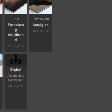
Edel
Extravagant
Fotoabzu
Acrylglas
g
ab 129,00 €
AluDibon
d
ab 129,00 €
Digital
Als digitales
Bild kaufen
ab 39,00 €