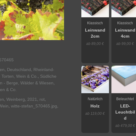
Klassisch
Klassisch
Leinwand
Leinwand
2cm
4cm
ab 89,00 €
ab 99,00 €
570465
,
,
nen
Deutschland
Rheinland-
,
, Torten, Wein & Co.
Südliche
,
n - Berge, Wälder & Wiesen
ten & Co.
,
,
,
,
Natürlich
Beleuchtet
en
Weinberg
2021
rot
,
,
Wein
witte-stefan_570465.jpg
Holz
LED-
Leuchtbil
ab 119,00 €
d
ab 479,00 €