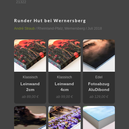
21322
Runder Hut bei Wernersberg
André Straub
/
Rheinland-Pfalz
,
Wernersberg
/ Juli 2018
Klassisch
Klassisch
Edel
Leinwand
Leinwand
Fotoabzug
2cm
4cm
AluDibond
ab 89,00 €
ab 99,00 €
ab 129,00 €