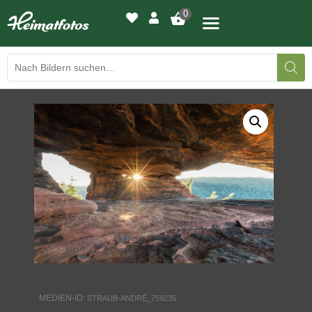
0
BILDERGALERIE
DRUCKQUALITÄTEN
LED-LEUCHTBILDER
WIR DRUCKEN IHR BILD
AUSSTELLUNGEN
HEIMATLICHTER
MEDIEN-ID:
STRAUB-ANDRÉ_759235
KONTAKT