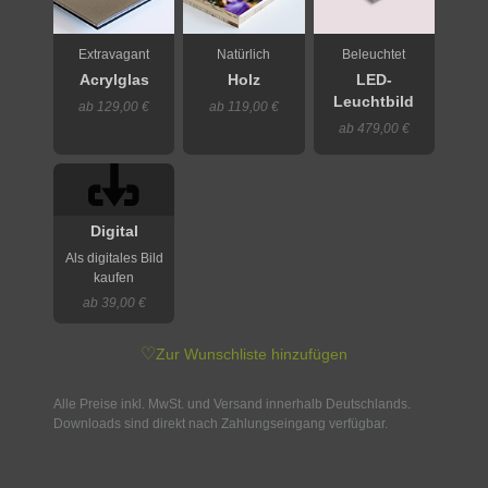
Extravagant
Natürlich
Beleuchtet
Acrylglas
Holz
LED-
Leuchtbild
ab 129,00 €
ab 119,00 €
ab 479,00 €
Digital
Als digitales Bild
kaufen
ab 39,00 €
♡
Zur Wunschliste hinzufügen
Alle Preise inkl. MwSt. und Versand innerhalb Deutschlands.
Downloads sind direkt nach Zahlungseingang verfügbar.