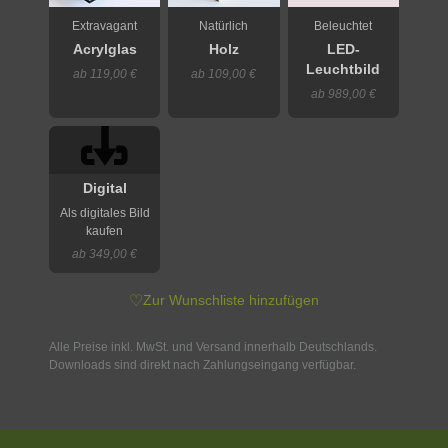
Extravagant
Natürlich
Beleuchtet
Acrylglas
Holz
LED-
Leuchtbild
ab 119,00 €
ab 109,00 €
ab 989,00 €
Digital
Als digitales Bild
kaufen
ab 349,00 €
♡
Zur Wunschliste hinzufügen
Alle Preise inkl. MwSt. und Versand innerhalb Deutschlands.
Downloads sind direkt nach Zahlungseingang verfügbar.