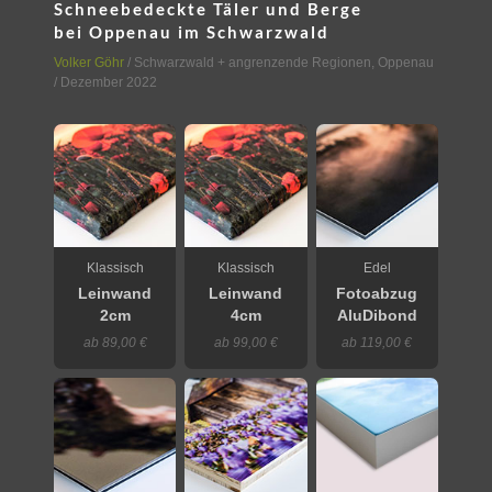
Schneebedeckte Täler und Berge
bei Oppenau im Schwarzwald
Volker Göhr
/
Schwarzwald + angrenzende Regionen
,
Oppenau
/ Dezember 2022
Klassisch
Klassisch
Edel
Leinwand
Leinwand
Fotoabzug
2cm
4cm
AluDibond
ab 89,00 €
ab 99,00 €
ab 119,00 €