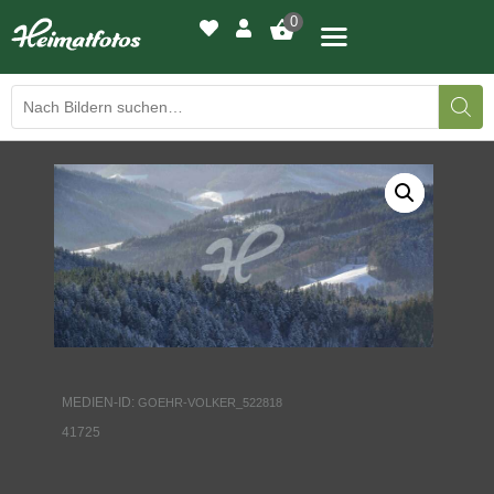
0
BILDERGALERIE
DRUCKQUALITÄTEN
LED-LEUCHTBILDER
WIR DRUCKEN IHR BILD
AUSSTELLUNGEN
MEDIEN-ID:
GOEHR-VOLKER_522818
HEIMATLICHTER
41725
KONTAKT