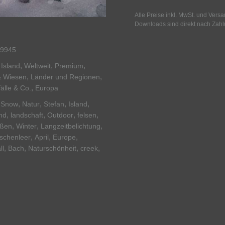
Alle Preise inkl. MwSt. und Vers
Downloads sind direkt nach Zahl
9945
,
,
,
,
Island
Weltweit
Premium
,
,
& Wiesen
Länder und Regionen
,
älle & Co.
Europa
,
,
,
,
,
Snow
Natur
Stefan
Island
,
,
,
,
nd
landschaft
Outdoor
felsen
,
,
,
ßen
Winter
Langzeitbelichtung
,
,
,
schenleer
April
Europe
,
,
,
,
ll
Bach
Naturschönheit
creek