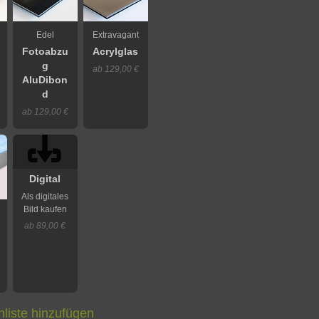
Edel
Extravagant
Fotoabzu
Acrylglas
g
ab 129,00 €
AluDibon
d
ab 129,00 €
Digital
Als digitales
Bild kaufen
ab 89,00 €
liste hinzufügen