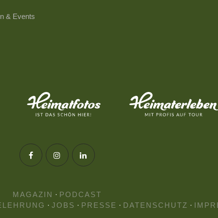
n & Events
MAGAZIN
·
PODCAST
ELEHRUNG
·
JOBS
·
PRESSE
·
DATENSCHUTZ
·
IMPR