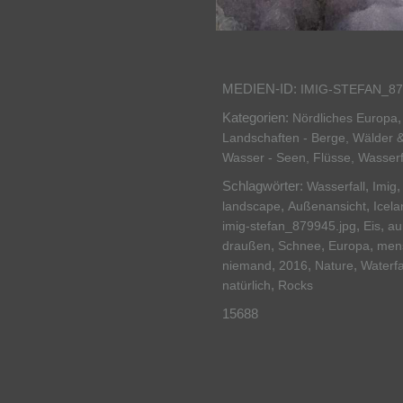
MEDIEN-ID:
IMIG-STEFAN_87
Kategorien:
Nördliches Europa
Landschaften - Berge, Wälder 
Wasser - Seen, Flüsse, Wasserf
Schlagwörter:
,
Wasserfall
Imig
,
,
landscape
Außenansicht
Icela
,
,
imig-stefan_879945.jpg
Eis
au
,
,
,
draußen
Schnee
Europa
men
,
,
,
niemand
2016
Nature
Waterfa
,
natürlich
Rocks
15688