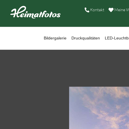
B
Kontakt
Meine W
D
L
Bildergalerie
Druckqualitäten
LED-Leuchtbi
W
B
A
H
K