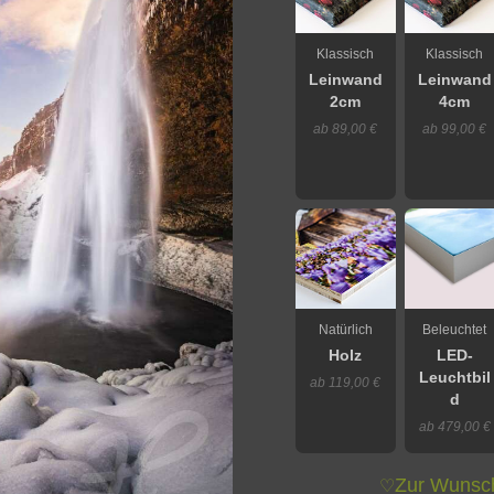
Klassisch
Klassisch
Leinwand
Leinwand
2cm
4cm
ab 89,00 €
ab 99,00 €
Natürlich
Beleuchtet
Holz
LED-
Leuchtbil
ab 119,00 €
d
ab 479,00 €
Zur Wunsch
♡