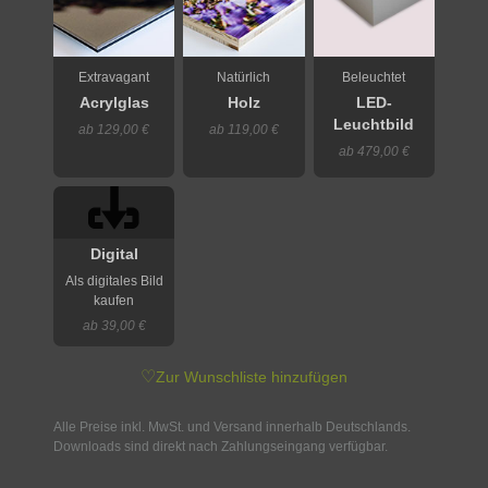
Extravagant
Natürlich
Beleuchtet
Acrylglas
Holz
LED-
Leuchtbild
ab 129,00 €
ab 119,00 €
ab 479,00 €
Digital
Als digitales Bild
kaufen
ab 39,00 €
♡
Zur Wunschliste hinzufügen
Alle Preise inkl. MwSt. und Versand innerhalb Deutschlands.
Downloads sind direkt nach Zahlungseingang verfügbar.