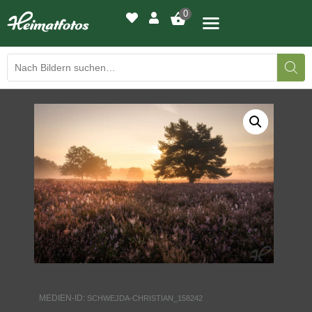
0
BILDERGALERIE
DRUCKQUALITÄTEN
LED-LEUCHTBILDER
WIR DRUCKEN IHR BILD
AUSSTELLUNGEN
HEIMATLICHTER
MEDIEN-ID:
SCHWEJDA-CHRISTIAN_158242
KONTAKT