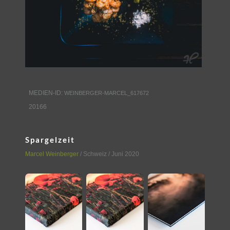
MEDIEN-ID:
WEINBERGER-MARCEL_617672
20166
Spargelzeit
Marcel Weinberger
/
Schweiz
/ Juni 2020