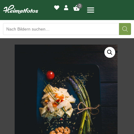
0
BILDERGALERIE
DRUCKQUALITÄTEN
LED-LEUCHTBILDER
WIR DRUCKEN IHR BILD
AUSSTELLUNGEN
HEIMATLICHTER
KONTAKT