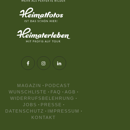
MAGAZIN
·
PODCAST
WUNSCHLISTE
·
FAQ
·
AGB
·
WIDERRUFSBELEHRUNG
·
JOBS
·
PRESSE
·
DATENSCHUTZ
·
IMPRESSUM
·
KONTAKT