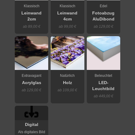
Klassisch
Klassisch
Edel
Leinwand
Leinwand
Fotoabzug
2cm
4cm
AluDibond
ab 89,00 €
ab 99,00 €
ab 129,00 €
Extravagant
Natürlich
Beleuchtet
Acrylglas
Holz
LED-
Leuchtbild
ab 129,00 €
ab 109,00 €
ab 449,00 €
Digital
Als digitales Bild