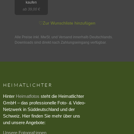
kaufen
ab 39,00 €
♡
Zur Wunschliste hinzufügen
Alle Preise inkl. MwSt. und Versand innerhalb Deutschlands.
Downloads sind direkt nach Zahlungseingang verfügbar.
HEIMATLICHTER
Hinter
Heimatfotos
steht die Heimatlichter
GmbH – das professionelle Foto- & Video-
Netzwerk in Süddeutschland und der
Schweiz. Hier finden Sie mehr über uns
und unsere Angebote:
Unsere Fotograf:innen