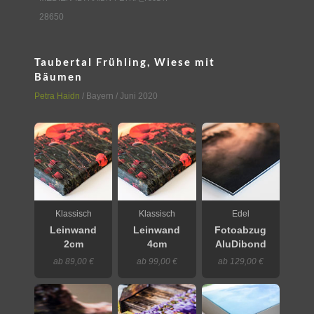
28650
Taubertal Frühling, Wiese mit
Bäumen
Petra Haidn
/
Bayern
/ Juni 2020
Klassisch
Klassisch
Edel
Leinwand
Leinwand
Fotoabzug
2cm
4cm
AluDibond
ab 89,00 €
ab 99,00 €
ab 129,00 €