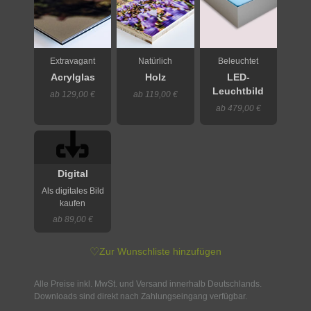
Extravagant
Natürlich
Beleuchtet
Acrylglas
Holz
LED-
Leuchtbild
ab 129,00 €
ab 119,00 €
ab 479,00 €
Digital
Als digitales Bild
kaufen
ab 89,00 €
♡
Zur Wunschliste hinzufügen
Alle Preise inkl. MwSt. und Versand innerhalb Deutschlands.
Downloads sind direkt nach Zahlungseingang verfügbar.