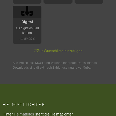
Digital
Als digitales Bild
kaufen
ab 89,00 €
♡
Zur Wunschliste hinzufügen
Alle Preise inkl. MwSt. und Versand innerhalb Deutschlands.
Downloads sind direkt nach Zahlungseingang verfügbar.
HEIMATLICHTER
Hinter
Heimatfotos
steht die Heimatlichter