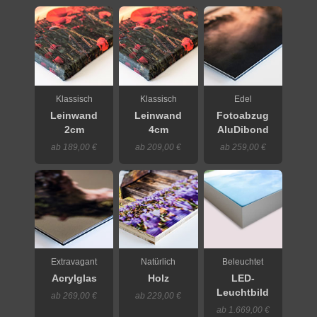
Klassisch
Klassisch
Edel
Leinwand
Leinwand
Fotoabzug
2cm
4cm
AluDibond
ab 189,00 €
ab 209,00 €
ab 259,00 €
Extravagant
Natürlich
Beleuchtet
Acrylglas
Holz
LED-
Leuchtbild
ab 269,00 €
ab 229,00 €
ab 1.669,00 €