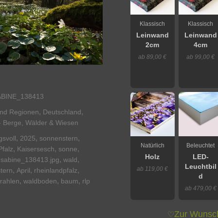
Klassisch
Klassisch
Leinwand
Leinwand
2cm
4cm
ab 89,00 €
ab 99,00 €
ABINE_138413
,
,
und Regionen
Deutschland
- Berge, Wälder & Wiesen
,
,
,
svoll
2025
sonnenstern
Natürlich
Beleuchtet
,
,
,
Pfalz
Kaisersesch
sonne
Holz
LED-
,
,
i-sabine_138413.jpg
wald
Leuchtbil
ab 119,00 €
,
,
,
tern
April
rheinlandpfalz
d
,
,
,
rahlen
waldboden
baum
rlp
ab 479,00 €
Zur Wunsch
♡