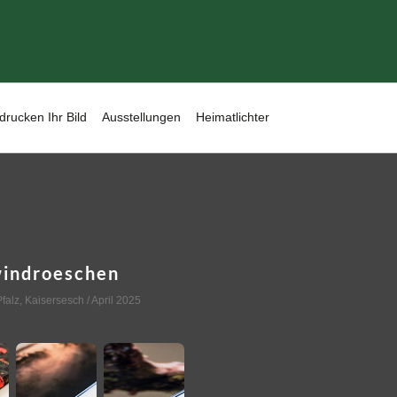
drucken Ihr Bild
Ausstellungen
Heimatlichter
windroeschen
falz
,
Kaisersesch
/ April 2025