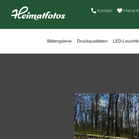
B
Kontakt
Meine W
D
L
Bildergalerie
Druckqualitäten
LED-Leuchtbi
W
B
A
H
K