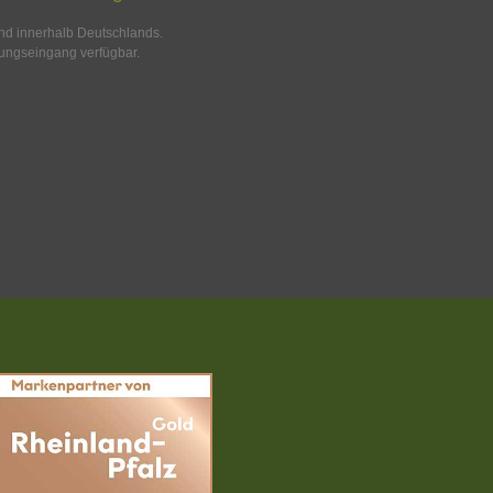
and innerhalb Deutschlands.
ungseingang verfügbar.