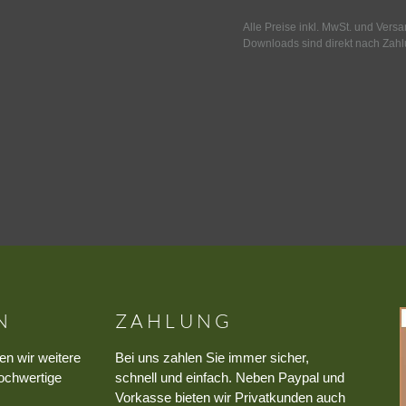
Alle Preise inkl. MwSt. und Vers
Downloads sind direkt nach Zahl
N
ZAHLUNG
en wir weitere
Bei uns zahlen Sie immer sicher,
ochwertige
schnell und einfach. Neben Paypal und
Vorkasse bieten wir Privatkunden auch