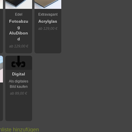
Edel
Extravagant
Fotoabzu
Acrylglas
g
ab 129,00 €
AluDibon
d
ab 129,00 €
Digital
Als digitales
Bild kaufen
ab 89,00 €
liste hinzufügen