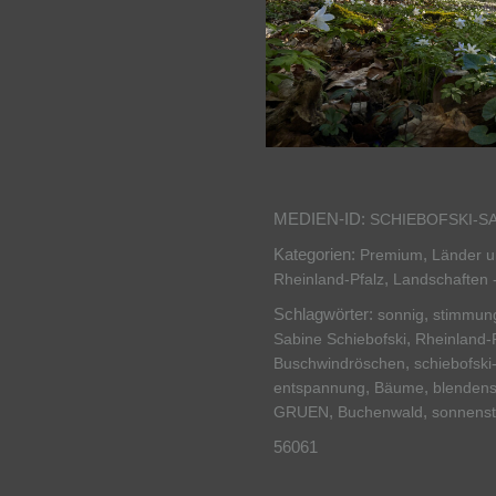
MEDIEN-ID:
SCHIEBOFSKI-S
Kategorien:
,
Premium
Länder 
,
Rheinland-Pfalz
Landschaften 
Schlagwörter:
,
sonnig
stimmung
,
Sabine Schiebofski
Rheinland-
,
Buschwindröschen
schiebofsk
,
,
entspannung
Bäume
blendens
,
,
GRUEN
Buchenwald
sonnenst
56061