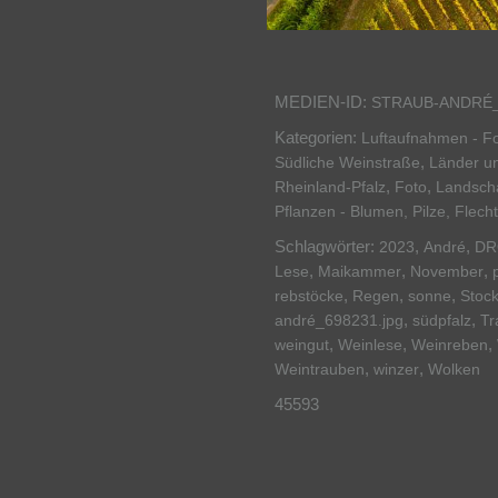
MEDIEN-ID:
STRAUB-ANDRÉ_
Kategorien:
Luftaufnahmen - Fo
,
Südliche Weinstraße
Länder u
,
,
Rheinland-Pfalz
Foto
Landscha
Pflanzen - Blumen, Pilze, Flech
Schlagwörter:
,
,
2023
André
DR
,
,
,
Lese
Maikammer
November
,
,
,
rebstöcke
Regen
sonne
Stoc
,
,
andré_698231.jpg
südpfalz
Tr
,
,
,
weingut
Weinlese
Weinreben
,
,
Weintrauben
winzer
Wolken
45593