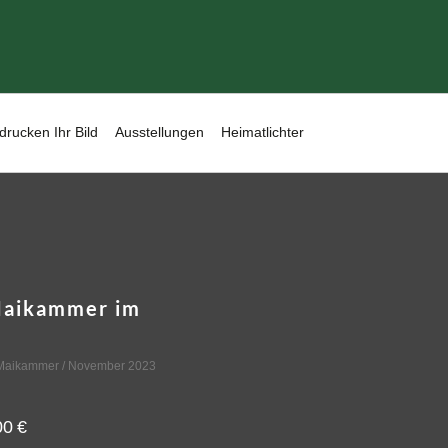
drucken Ihr Bild
Ausstellungen
Heimatlichter
Maikammer im
Maikammer
/ November 2023
00
€