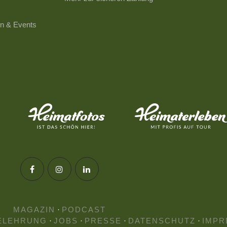
n & Events
MAGAZIN
·
PODCAST
ELEHRUNG
·
JOBS
·
PRESSE
·
DATENSCHUTZ
·
IMPR