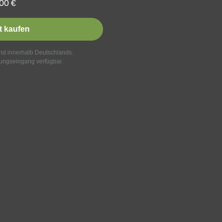
,00
€
t kaufen
and innerhalb Deutschlands.
ungseingang verfügbar.