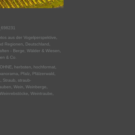
698231
,
tos aus der Vogelperspektive
,
,
nd Regionen
Deutschland
,
ften - Berge, Wälder & Wiesen
ten & Co.
,
,
,
OHNE
herbsten
hochformat
,
,
,
panorama
Pfalz
Pfälzerwald
,
,
k
Straub
straub-
,
,
,
auben
Wein
Weinberge
,
,
Weinrebstöcke
Weintraube