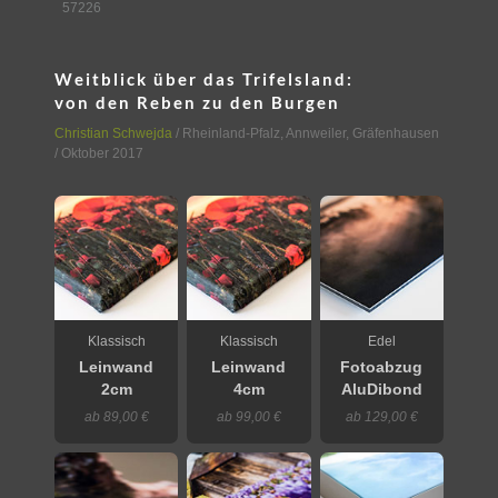
57226
Weitblick über das Trifelsland:
von den Reben zu den Burgen
Christian Schwejda
/
Rheinland-Pfalz
,
Annweiler, Gräfenhausen
/ Oktober 2017
Klassisch
Klassisch
Edel
Leinwand
Leinwand
Fotoabzug
2cm
4cm
AluDibond
ab 89,00 €
ab 99,00 €
ab 129,00 €