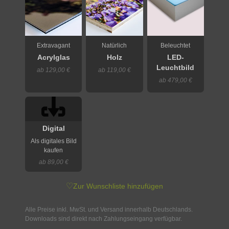
Extravagant
Natürlich
Beleuchtet
Acrylglas
Holz
LED-
Leuchtbild
ab 129,00 €
ab 119,00 €
ab 479,00 €
Digital
Als digitales Bild
kaufen
ab 89,00 €
♡
Zur Wunschliste hinzufügen
Alle Preise inkl. MwSt. und Versand innerhalb Deutschlands.
Downloads sind direkt nach Zahlungseingang verfügbar.