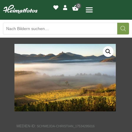
0
BILDERGALERIE
DRUCKQUALITÄTEN
LED-LEUCHTBILDER
WIR DRUCKEN IHR BILD
AUSSTELLUNGEN
HEIMATLICHTER
MEDIEN-ID:
SCHWEJDA-CHRISTIAN_17534295016
KONTAKT