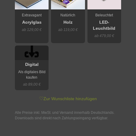
Extravagant
Natürlich
Beleuchtet
Acrylglas
Holz
LED-
Leuchtbild
ab 129,00 €
ab 119,00 €
ab 479,00 €
Digital
Als digitales Bild
kaufen
ab 89,00 €
♡
Zur Wunschliste hinzufügen
Alle Preise inkl. MwSt. und Versand innerhalb Deutschlands.
Downloads sind direkt nach Zahlungseingang verfügbar.