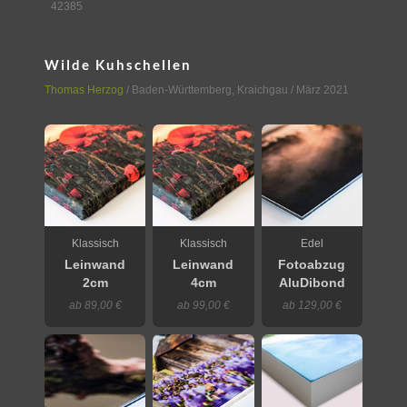
42385
Wilde Kuhschellen
Thomas Herzog
/
Baden-Württemberg
,
Kraichgau
/ März 2021
Klassisch
Klassisch
Edel
Leinwand
Leinwand
Fotoabzug
2cm
4cm
AluDibond
ab 89,00 €
ab 99,00 €
ab 129,00 €