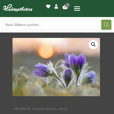
0
BILDERGALERIE
DRUCKQUALITÄTEN
LED-LEUCHTBILDER
WIR DRUCKEN IHR BILD
AUSSTELLUNGEN
HEIMATLICHTER
MEDIEN-ID:
THOMAS-HERZOG_409414
KONTAKT