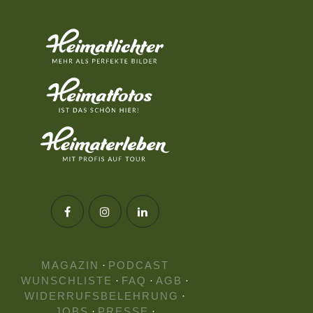
MAGAZIN
·
PODCAST
WUNSCHLISTE
·
FAQ
·
AGB
·
WIDERRUFSBELEHRUNG
·
JOBS
·
PRESSE
·