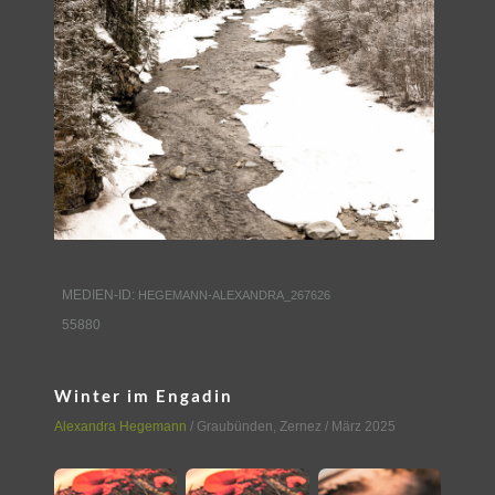
MEDIEN-ID:
HEGEMANN-ALEXANDRA_267626
55880
Winter im Engadin
Alexandra Hegemann
/
Graubünden
,
Zernez
/ März 2025