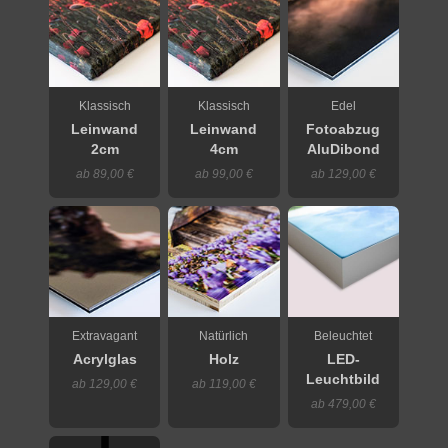
Klassisch
Klassisch
Edel
Leinwand
Leinwand
Fotoabzug
2cm
4cm
AluDibond
ab 89,00 €
ab 99,00 €
ab 129,00 €
Extravagant
Natürlich
Beleuchtet
Acrylglas
Holz
LED-
Leuchtbild
ab 129,00 €
ab 119,00 €
ab 479,00 €