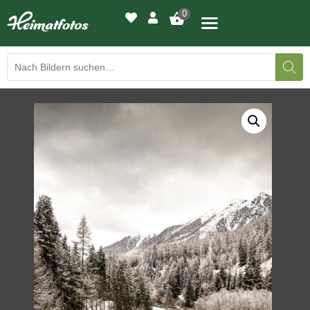
0
BILDERGALERIE
DRUCKQUALITÄTEN
LED-LEUCHTBILDER
WIR DRUCKEN IHR BILD
AUSSTELLUNGEN
HEIMATLICHTER
KONTAKT