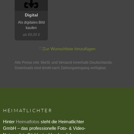
Digital
Als digitales Bild
kaufen
ab 89,00 €
♡
Zur Wunschliste hinzufügen
Alle Preise inkl. MwSt. und Versand innerhalb Deutschlands.
Downloads sind direkt nach Zahlungseingang verfügbar.
HEIMATLICHTER
Hinter
Heimatfotos
steht die Heimatlichter
GmbH – das professionelle Foto- & Video-