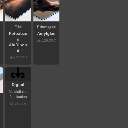
Edel
Extravagant
Fotoabzu
Acrylglas
g
ab 129,00 €
AluDibon
d
ab 129,00 €
Digital
Als digitales
Bild kaufen
ab 89,00 €