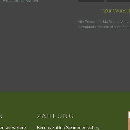
,
,
,
g
Eis
Januar
Marcel
Zur Wunsch
♡
Alle Preise inkl. MwSt. und Vers
Downloads sind direkt nach Zahl
N
ZAHLUNG
en wir weitere
Bei uns zahlen Sie immer sicher,