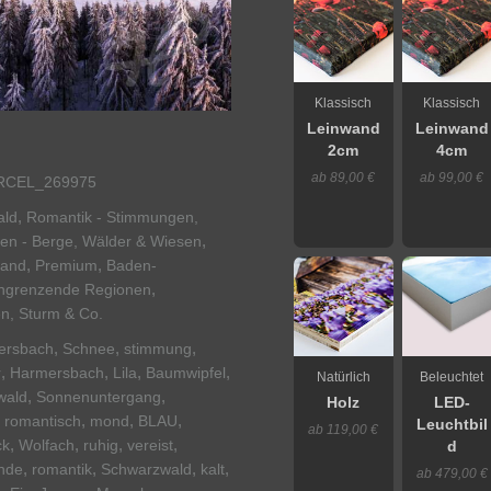
Klassisch
Klassisch
Leinwand
Leinwand
2cm
4cm
ab 89,00 €
ab 99,00 €
RCEL_269975
,
ald
Romantik - Stimmungen,
,
en - Berge, Wälder & Wiesen
,
,
land
Premium
Baden-
,
ngrenzende Regionen
en, Sturm & Co.
,
,
,
ersbach
Schnee
stimmung
,
,
,
,
r
Harmersbach
Lila
Baumwipfel
Natürlich
Beleuchtet
,
,
wald
Sonnenuntergang
Holz
LED-
,
,
,
,
romantisch
mond
BLAU
Leuchtbil
ab 119,00 €
,
,
,
,
ck
Wolfach
ruhig
vereist
d
,
,
,
,
unde
romantik
Schwarzwald
kalt
ab 479,00 €