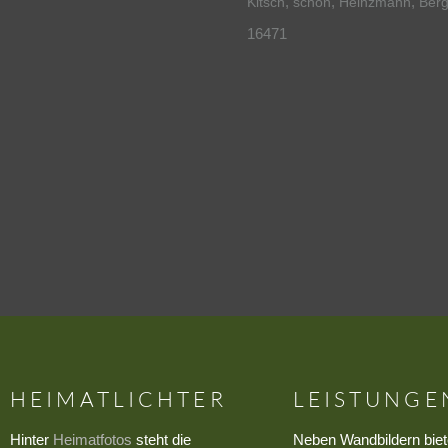
,
,
,
Kitsch
schön
Heinzmann
Ber
16471
HEIMATLICHTER
LEISTUNGE
Hinter
Heimatfotos
steht die
Neben Wandbildern biet