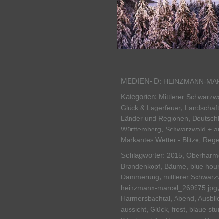
MEDIEN-ID:
HEINZMANN-MA
Kategorien:
Mittlerer Schwarzw
,
Glück & Lagerfeuer
Landschaft
,
Länder und Regionen
Deutsch
,
Württemberg
Schwarzwald + a
Markantes Wetter - Blitze, Reg
Schlagwörter:
,
2015
Oberharm
,
,
Brandenkopf
Bäume
blue hou
,
Dämmerung
mittlerer Schwarz
heinzmann-marcel_269975.jpg
,
,
Harmersbachtal
Abend
Ausbli
,
,
,
aussicht
Glück
frost
blaue st