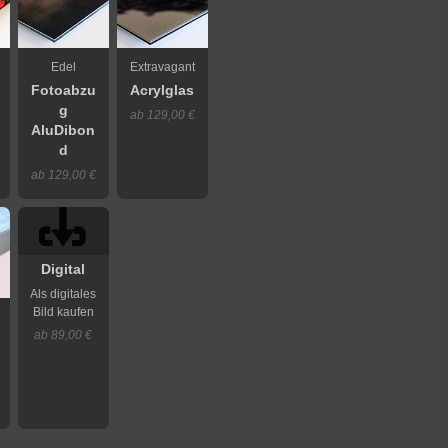
Edel
Extravagant
Fotoabzu
Acrylglas
g
ab 129,00 €
AluDibon
d
ab 129,00 €
Digital
Als digitales
Bild kaufen
ab 89,00 €