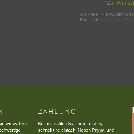
Zur Wunsch
♡
Alle Preise inkl. MwSt. und Vers
Downloads sind direkt nach Zahl
N
ZAHLUNG
en wir weitere
Bei uns zahlen Sie immer sicher,
ochwertige
schnell und einfach. Neben Paypal und