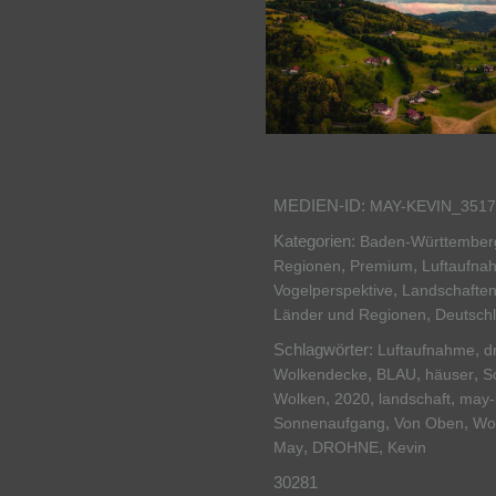
MEDIEN-ID:
MAY-KEVIN_3517
Kategorien:
Baden-Württember
,
,
Regionen
Premium
Luftaufna
,
Vogelperspektive
Landschaften
,
Länder und Regionen
Deutsch
Schlagwörter:
,
Luftaufnahme
d
,
,
,
Wolkendecke
BLAU
häuser
S
,
,
,
Wolken
2020
landschaft
may-
,
,
Sonnenaufgang
Von Oben
Wo
,
,
May
DROHNE
Kevin
30281