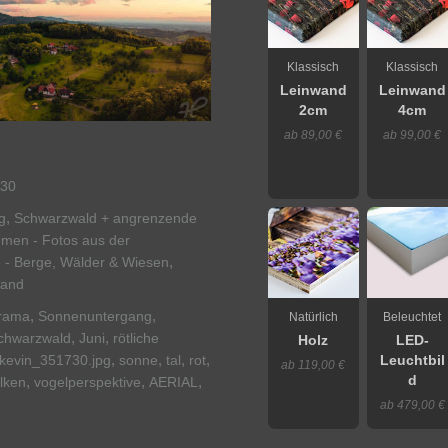
Klassisch
Klassisch
Leinwand
Leinwand
2cm
4cm
ab 89,00 €
ab 99,00 €
30
,
g
Schwarzwald + angrenzende
hmen - Fotos aus der
,
 - Berge, Wälder & Wiesen
land
,
,
rama
Sonnenuntergang
Natürlich
Beleuchtet
,
,
chwarzwald
Juni
rötliche
Holz
LED-
,
,
,
,
kevin_351730.jpg
sonne
tal
rot
Leuchtbil
ab 119,00 €
d
,
,
,
lken
vogelperspektive
AERIAL
ab 479,00 €