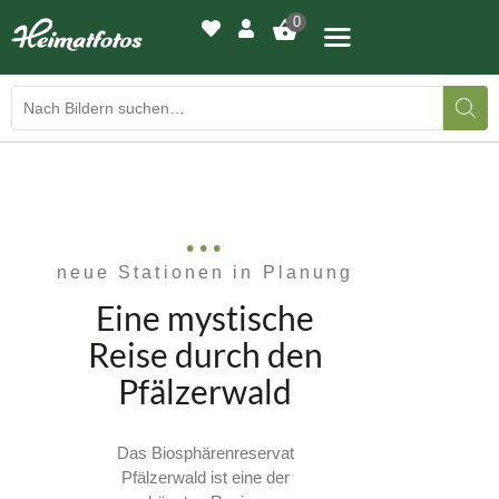
0
BILDERGALERIE
DRUCKQUALITÄTEN
neue Stationen in Planung
LED-LEUCHTBILDER
Eine mystische
WIR DRUCKEN IHR BILD
Reise durch den
Pfälzerwald
AUSSTELLUNGEN
HEIMATLICHTER
Das Biosphärenreservat
Pfälzerwald ist eine der
KONTAKT