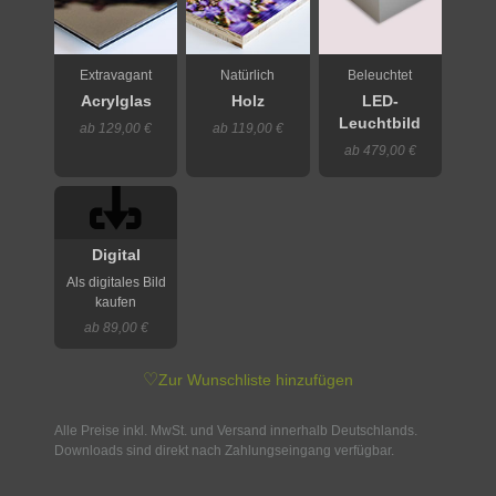
Extravagant
Natürlich
Beleuchtet
Acrylglas
Holz
LED-
Leuchtbild
ab 129,00 €
ab 119,00 €
ab 479,00 €
Digital
Als digitales Bild
kaufen
ab 89,00 €
♡
Zur Wunschliste hinzufügen
Alle Preise inkl. MwSt. und Versand innerhalb Deutschlands.
Downloads sind direkt nach Zahlungseingang verfügbar.