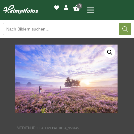
0
BILDERGALERIE
DRUCKQUALITÄTEN
LED-LEUCHTBILDER
WIR DRUCKEN IHR BILD
AUSSTELLUNGEN
HEIMATLICHTER
MEDIEN-ID:
FLATOW-PATRICIA_958145
KONTAKT