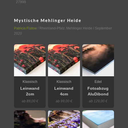
27999
Mystische Mehlinger Heide
Patricia Flatow
/
Rheinland-Pfalz
,
Mehlinger Heide
/ September
2020
Klassisch
Klassisch
Edel
Leinwand
Leinwand
Fotoabzug
2cm
4cm
AluDibond
ab 89,00 €
ab 99,00 €
ab 129,00 €