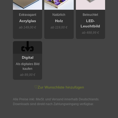
Extravagant
Natürlich
Beleuchtet
Acrylglas
Holz
LED-
Leuchtbild
ab 149,00 €
ab 119,00 €
ab 488,99 €
Digital
Als digitales Bild
kaufen
ab 89,00 €
♡
Zur Wunschliste hinzufügen
Alle Preise inkl. MwSt. und Versand innerhalb Deutschlands.
Downloads sind direkt nach Zahlungseingang verfügbar.