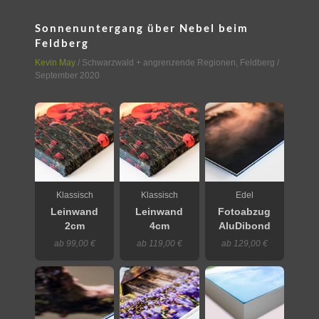
Sonnenuntergang über Nebel beim
Feldberg
Kevin May
/
Schwarzwald + angrenzende Regionen
,
Feldberg
/
September 2020
Klassisch
Klassisch
Edel
Leinwand
Leinwand
Fotoabzug
2cm
4cm
AluDibond
ab 99,00 €
ab 119,00 €
ab 129,00 €