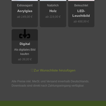
Extravagant
Natürlich
Beleuchtet
Acrylglas
Holz
LED-
Leuchtbild
ab 149,00 €
ab 119,00 €
ab 488,99 €
Digital
Als digitales Bild
kaufen
ab 39,00 €
♡
Zur Wunschliste hinzufügen
Alle Preise inkl. MwSt. und Versand innerhalb Deutschlands.
Downloads sind direkt nach Zahlungseingang verfügbar.