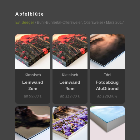
Apfelblüte
Evi Seeger
/
Bühl-Bühlertal-Ottersweier
,
Ottersweier
/ März 2017
Klassisch
Klassisch
Edel
Leinwand
Leinwand
Fotoabzug
2cm
4cm
AluDibond
ab 99,00 €
ab 119,00 €
ab 129,00 €