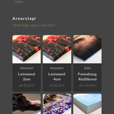
15694
Arnarstapi
Stefan Imig
/
Island
/ April 2016
Klassisch
Klassisch
Edel
Leinwand
Leinwand
Fotoabzug
2cm
4cm
AluDibond
ab 89,00 €
ab 99,00 €
ab 129,00 €