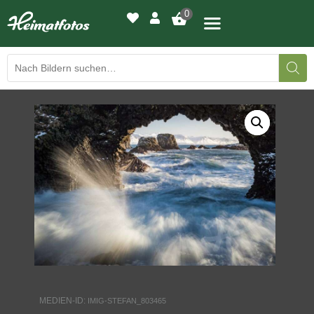
0
BILDERGALERIE
DRUCKQUALITÄTEN
LED-LEUCHTBILDER
WIR DRUCKEN IHR BILD
AUSSTELLUNGEN
HEIMATLICHTER
MEDIEN-ID:
IMIG-STEFAN_803465
KONTAKT