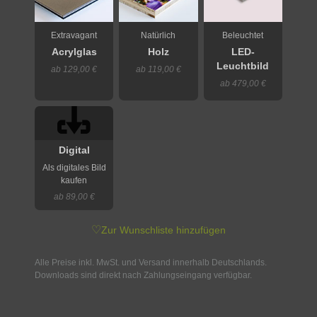
Extravagant
Natürlich
Beleuchtet
Acrylglas
Holz
LED-
Leuchtbild
ab 129,00 €
ab 119,00 €
ab 479,00 €
Digital
Als digitales Bild
kaufen
ab 89,00 €
♡
Zur Wunschliste hinzufügen
Alle Preise inkl. MwSt. und Versand innerhalb Deutschlands.
Downloads sind direkt nach Zahlungseingang verfügbar.