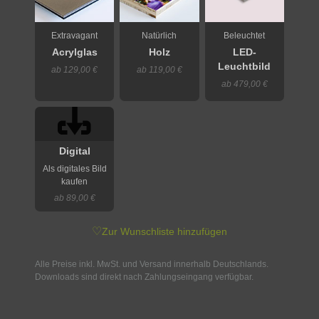
Extravagant
Natürlich
Beleuchtet
Acrylglas
Holz
LED-
Leuchtbild
ab 129,00 €
ab 119,00 €
ab 479,00 €
Digital
Als digitales Bild
kaufen
ab 89,00 €
♡
Zur Wunschliste hinzufügen
Alle Preise inkl. MwSt. und Versand innerhalb Deutschlands.
Downloads sind direkt nach Zahlungseingang verfügbar.