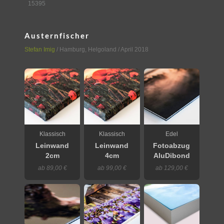
15395
Austernfischer
Stefan Imig
/
Hamburg
,
Helgoland
/ April 2018
Klassisch
Klassisch
Edel
Leinwand
Leinwand
Fotoabzug
2cm
4cm
AluDibond
ab 89,00 €
ab 99,00 €
ab 129,00 €