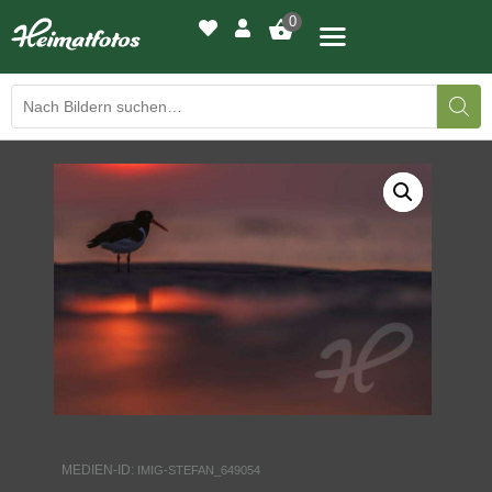
0
BILDERGALERIE
DRUCKQUALITÄTEN
LED-LEUCHTBILDER
WIR DRUCKEN IHR BILD
AUSSTELLUNGEN
HEIMATLICHTER
MEDIEN-ID:
IMIG-STEFAN_649054
KONTAKT