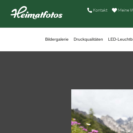
B
Kontakt
Meine W
D
L
Bildergalerie
Druckqualitäten
LED-Leuchtbi
W
B
A
H
K