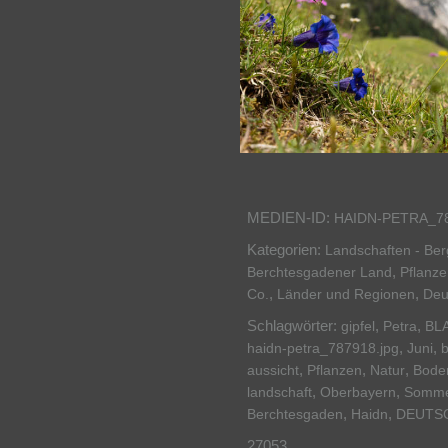
MEDIEN-ID:
HAIDN-PETRA_7
Kategorien:
Landschaften - Be
,
Berchtesgadener Land
Pflanze
,
,
Co.
Länder und Regionen
Deu
Schlagwörter:
,
,
gipfel
Petra
BL
,
,
haidn-petra_787918.jpg
Juni
b
,
,
,
aussicht
Pflanzen
Natur
Bode
,
,
landschaft
Oberbayern
Somm
,
,
Berchtesgaden
Haidn
DEUTS
27053