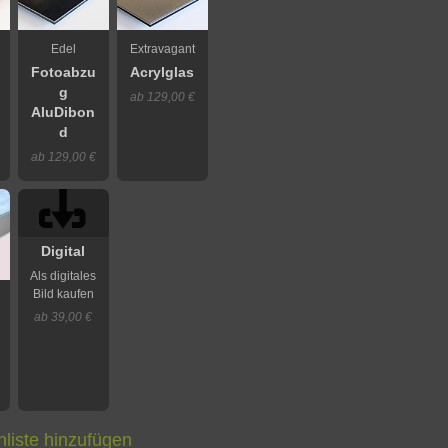
Edel
Extravagant
Fotoabzu
Acrylglas
g
ab 129,00 €
AluDibon
d
ab 129,00 €
Digital
Als digitales
Bild kaufen
ab 39,00 €
liste hinzufügen