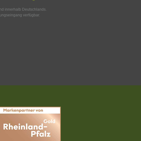
and innerhalb Deutschlands.
ungseingang verfügbar.