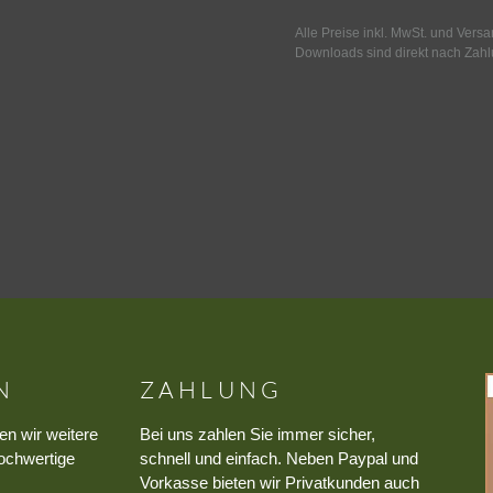
Alle Preise inkl. MwSt. und Vers
Downloads sind direkt nach Zahl
N
ZAHLUNG
en wir weitere
Bei uns zahlen Sie immer sicher,
ochwertige
schnell und einfach. Neben Paypal und
Vorkasse bieten wir Privatkunden auch