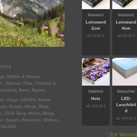
Klassisch
Klassisch
Leinwand
Leinwand
2cm
4cm
ab 89,00 €
ab 99,00 €
87918
,
rge, Wälder & Wiesen
n - Blumen, Pilze, Flechten &
,
,
tschland
Basic
Bayern
Natürlich
Beleuchtet
Holz
LED-
,
,
,
,
AU
Hügel
GRUEN
Weide
Leuchtbil
,
,
,
,
unt
Enzian
Wiese
Blüte
ab 109,00 €
d
,
,
,
,
,
n
2019
Berg
blüten
Berge
ab 449,00 €
,
,
,
,
er
Bayern
Blümchen
Wolken
CHLAND
Zur Wunsch
♡