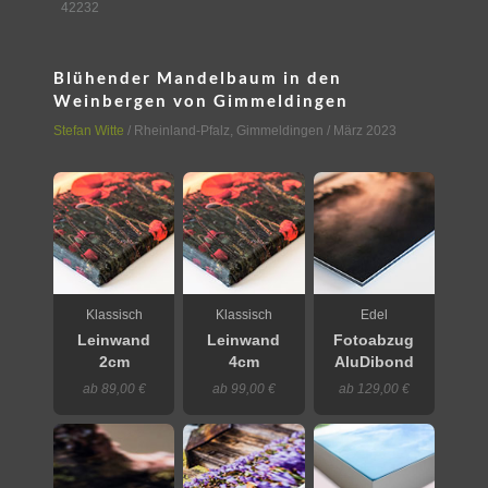
42232
Blühender Mandelbaum in den
Weinbergen von Gimmeldingen
Stefan Witte
/
Rheinland-Pfalz
,
Gimmeldingen
/ März 2023
Klassisch
Klassisch
Edel
Leinwand
Leinwand
Fotoabzug
2cm
4cm
AluDibond
ab 89,00 €
ab 99,00 €
ab 129,00 €