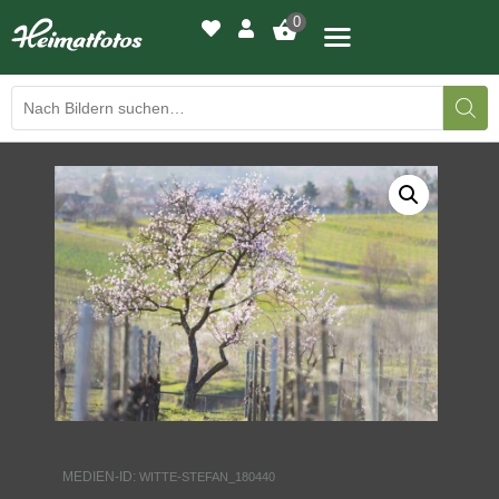
0
BILDERGALERIE
DRUCKQUALITÄTEN
LED-LEUCHTBILDER
WIR DRUCKEN IHR BILD
AUSSTELLUNGEN
HEIMATLICHTER
MEDIEN-ID:
WITTE-STEFAN_180440
KONTAKT