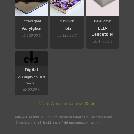
Extravagant
Natürlich
Beleuchtet
Acrylglas
Holz
LED-
Leuchtbild
ab 129,00 €
ab 119,00 €
ab 479,00 €
Digital
Als digitales Bild
kaufen
ab 89,00 €
♡
Zur Wunschliste hinzufügen
Alle Preise inkl. MwSt. und Versand innerhalb Deutschlands.
Downloads sind direkt nach Zahlungseingang verfügbar.