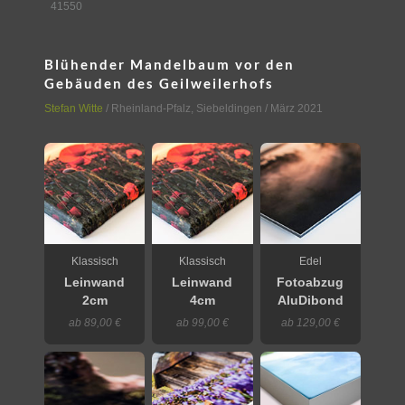
41550
Blühender Mandelbaum vor den
Gebäuden des Geilweilerhofs
Stefan Witte
/
Rheinland-Pfalz
,
Siebeldingen
/ März 2021
Klassisch
Klassisch
Edel
Leinwand
Leinwand
Fotoabzug
2cm
4cm
AluDibond
ab 89,00 €
ab 99,00 €
ab 129,00 €