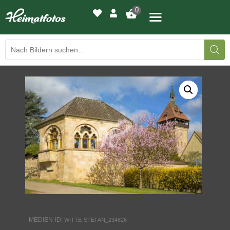
0
BILDERGALERIE
DRUCKQUALITÄTEN
LED-LEUCHTBILDER
WIR DRUCKEN IHR BILD
AUSSTELLUNGEN
HEIMATLICHTER
MEDIEN-ID:
WITTE-STEFAN_234626
KONTAKT