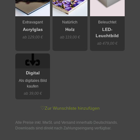
Extravagant
Natürlich
Beleuchtet
Acrylglas
Holz
LED-
Leuchtbild
ab 129,00 €
ab 119,00 €
ab 479,00 €
Digital
Als digitales Bild
kaufen
ab 39,00 €
♡
Zur Wunschliste hinzufügen
Alle Preise inkl. MwSt. und Versand innerhalb Deutschlands.
Downloads sind direkt nach Zahlungseingang verfügbar.