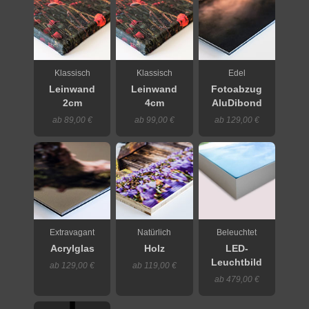
Klassisch
Klassisch
Edel
Leinwand
Leinwand
Fotoabzug
2cm
4cm
AluDibond
ab 89,00 €
ab 99,00 €
ab 129,00 €
Extravagant
Natürlich
Beleuchtet
Acrylglas
Holz
LED-
Leuchtbild
ab 129,00 €
ab 119,00 €
ab 479,00 €