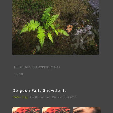
MEDIEN-ID:
IMIG-STEFAN_822429
15990
Dolgoch Falls Snowdonia
Stefan Imig
/
Großbritannien
,
Wales
/ Juni 2018