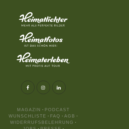
MAGAZIN
·
PODCAST
WUNSCHLISTE
·
FAQ
·
AGB
·
WIDERRUFSBELEHRUNG
·
JOBS
·
PRESSE
·