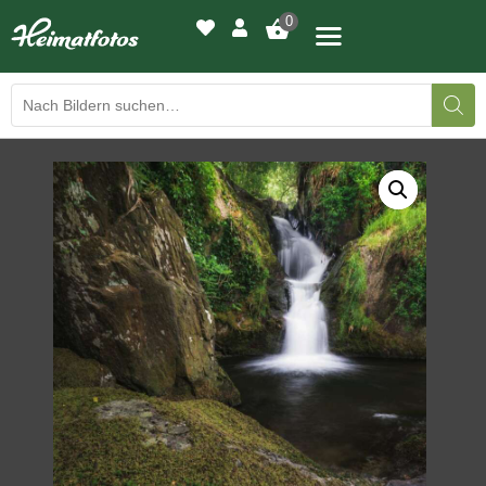
0
BILDERGALERIE
DRUCKQUALITÄTEN
LED-LEUCHTBILDER
WIR DRUCKEN IHR BILD
AUSSTELLUNGEN
HEIMATLICHTER
KONTAKT