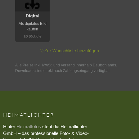
Digital
Als digitales Bild
kaufen
ab 89,00 €
♡
Zur Wunschliste hinzufügen
Alle Preise inkl. MwSt. und Versand innerhalb Deutschlands.
Downloads sind direkt nach Zahlungseingang verfügbar.
HEIMATLICHTER
Hinter
Heimatfotos
steht die Heimatlichter
GmbH – das professionelle Foto- & Video-