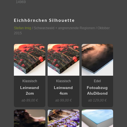
14969
Eichhörnchen Silhouette
Stefan Imig
/
Schwarzwald + angrenzende Regionen
/ Oktober
2015
Klassisch
Klassisch
Edel
Leinwand
Leinwand
Fotoabzug
2cm
4cm
AluDibond
ab 89,00 €
ab 99,00 €
ab 129,00 €