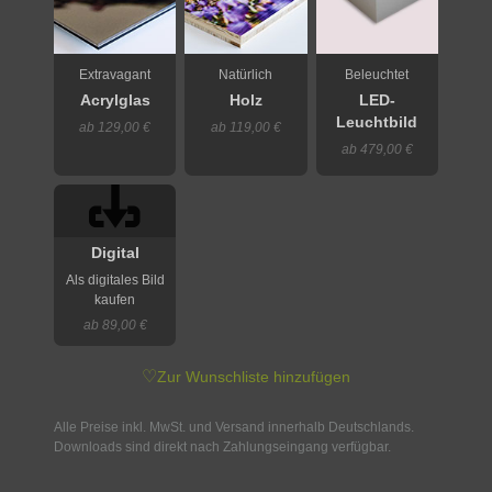
Extravagant
Natürlich
Beleuchtet
Acrylglas
Holz
LED-
Leuchtbild
ab 129,00 €
ab 119,00 €
ab 479,00 €
Digital
Als digitales Bild
kaufen
ab 89,00 €
♡
Zur Wunschliste hinzufügen
Alle Preise inkl. MwSt. und Versand innerhalb Deutschlands.
Downloads sind direkt nach Zahlungseingang verfügbar.