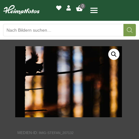
0
BILDERGALERIE
DRUCKQUALITÄTEN
LED-LEUCHTBILDER
WIR DRUCKEN IHR BILD
AUSSTELLUNGEN
HEIMATLICHTER
MEDIEN-ID:
IMIG-STEFAN_207132
KONTAKT