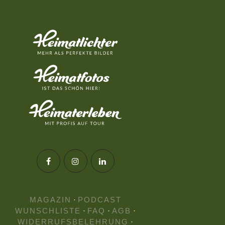
MAGAZIN
·
PODCAST
WUNSCHLISTE
·
FAQ
·
AGB
·
WIDERRUFSBELEHRUNG
·