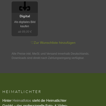
Digital
Als digitales Bild
kaufen
ab 89,00 €
♡
Zur Wunschliste hinzufügen
Alle Preise inkl. MwSt. und Versand innerhalb Deutschlands.
Downloads sind direkt nach Zahlungseingang verfügbar.
HEIMATLICHTER
Hinter
Heimatfotos
steht die Heimatlichter
GmbH – das professionelle Foto- & Video-