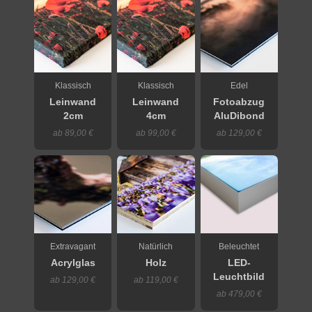
Klassisch
Klassisch
Edel
Leinwand
Leinwand
Fotoabzug
2cm
4cm
AluDibond
ab 89,00 €
ab 99,00 €
ab 129,00 €
Extravagant
Natürlich
Beleuchtet
Acrylglas
Holz
LED-
Leuchtbild
ab 129,00 €
ab 119,00 €
ab 479,00 €