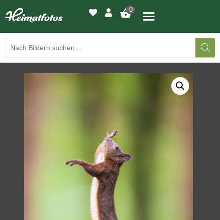
0
BILDERGALERIE
DRUCKQUALITÄTEN
LED-LEUCHTBILDER
WIR DRUCKEN IHR BILD
AUSSTELLUNGEN
HEIMATLICHTER
KONTAKT