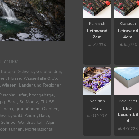
Klassisch
Klassisch
Leinwand
Leinwand
2cm
4cm
ab 89,00 €
ab 99,00 €
_771807
,
,
,
s Europa
Schweiz
Graubünden
,
en, Flüsse, Wasserfälle & Co.
,
& Wiesen
Länder und Regionen
,
,
,
Puschlav
ufer
hochgebirge
,
,
,
,
Natürlich
Beleuchtet
jpg
Berg
St. Moritz
FLUSS
,
,
,
,
T
nass
graubünden
Oktober
Holz
LED-
Leuchtbil
,
,
,
,
hweiz
wald
André
Bach
ab 119,00 €
d
,
,
,
,
,
Schnee
Wandrei
kalt
Alpin
,
,
,
ab 479,00 €
oor
tannen
Morteratschtal