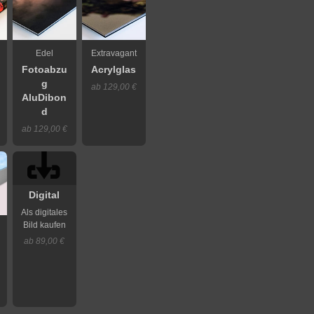
Edel
Extravagant
Fotoabzu
Acrylglas
g
ab 129,00 €
AluDibon
d
ab 129,00 €
Digital
Als digitales
Bild kaufen
ab 89,00 €