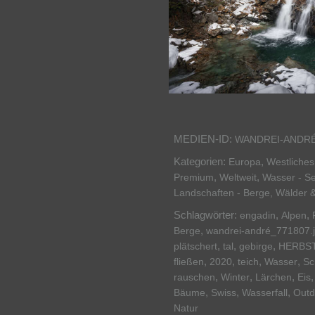
MEDIEN-ID:
WANDREI-ANDRÉ
Kategorien:
,
Europa
Westliche
,
,
Premium
Weltweit
Wasser - Se
Landschaften - Berge, Wälder 
Schlagwörter:
,
,
engadin
Alpen
,
Berge
wandrei-andré_771807.
,
,
,
plätschert
tal
gebirge
HERBS
,
,
,
,
fließen
2020
teich
Wasser
Sc
,
,
,
rauschen
Winter
Lärchen
Eis
,
,
,
Bäume
Swiss
Wasserfall
Outd
Natur