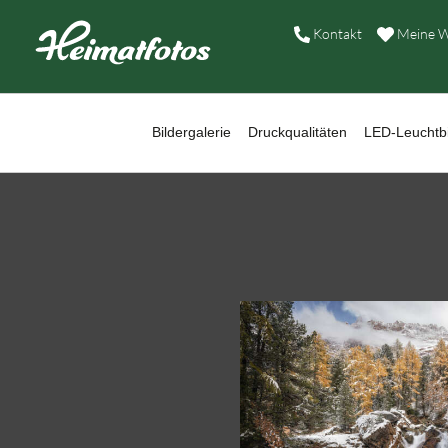
B
Kontakt
Meine W
D
L
Bildergalerie
Druckqualitäten
LED-Leuchtbi
W
B
A
H
K