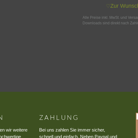
Zur Wunsch
♡
Alle Preise inkl. MwSt. und Vers
Downloads sind direkt nach Zahl
N
ZAHLUNG
en wir weitere
Bei uns zahlen Sie immer sicher,
ochwertige
schnell und einfach. Neben Paypal und