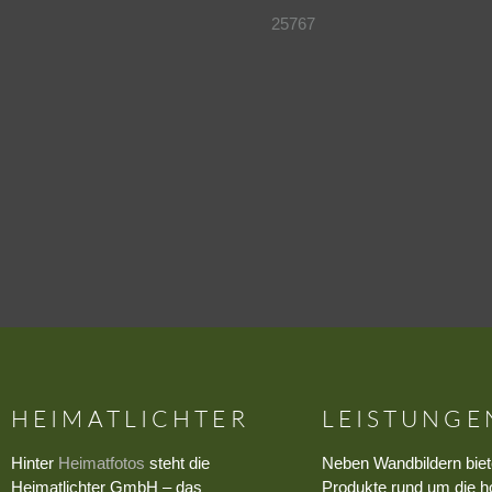
25767
HEIMATLICHTER
LEISTUNGE
Hinter
Heimatfotos
steht die
Neben Wandbildern biet
Heimatlichter GmbH – das
Produkte rund um die h