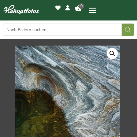
0
BILDERGALERIE
DRUCKQUALITÄTEN
LED-LEUCHTBILDER
WIR DRUCKEN IHR BILD
AUSSTELLUNGEN
HEIMATLICHTER
KONTAKT