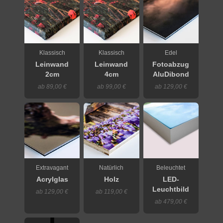
Klassisch
Klassisch
Edel
Leinwand
Leinwand
Fotoabzug
2cm
4cm
AluDibond
ab 89,00 €
ab 99,00 €
ab 129,00 €
Extravagant
Natürlich
Beleuchtet
Acrylglas
Holz
LED-
Leuchtbild
ab 129,00 €
ab 119,00 €
ab 479,00 €