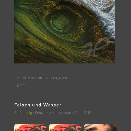
MEDIEN-ID:
IMIG-STEFAN_428345
13393
Felsen und Wasser
Stefan Imig
/
Schweiz
,
valle verzasca
/ April 2015