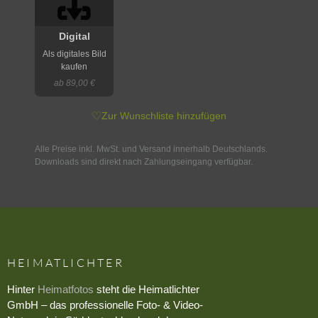
Digital
Als digitales Bild
kaufen
ab 89,00 €
♡
Zur Wunschliste hinzufügen
Alle Preise inkl. MwSt. und Versand innerhalb Deutschlands.
Downloads sind direkt nach Zahlungseingang verfügbar.
HEIMATLICHTER
Hinter
Heimatfotos
steht die Heimatlichter
GmbH – das professionelle Foto- & Video-