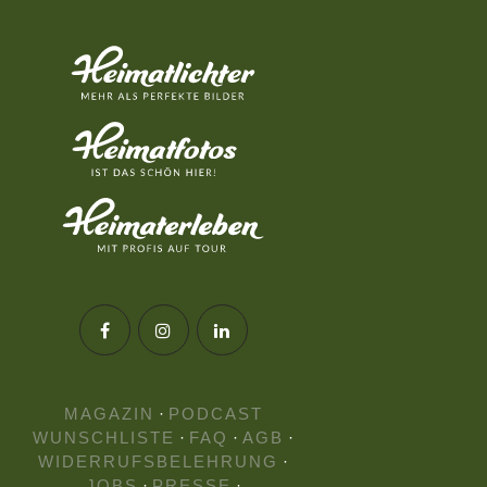
MAGAZIN
·
PODCAST
WUNSCHLISTE
·
FAQ
·
AGB
·
WIDERRUFSBELEHRUNG
·
JOBS
·
PRESSE
·