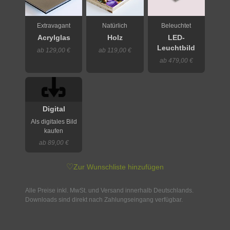
Extravagant
Natürlich
Beleuchtet
Acrylglas
Holz
LED-
Leuchtbild
ab 129,00 €
ab 119,00 €
ab 479,00 €
Digital
Als digitales Bild
kaufen
ab 89,00 €
♡
Zur Wunschliste hinzufügen
Alle Preise inkl. MwSt. und Versand innerhalb Deutschlands.
Downloads sind direkt nach Zahlungseingang verfügbar.