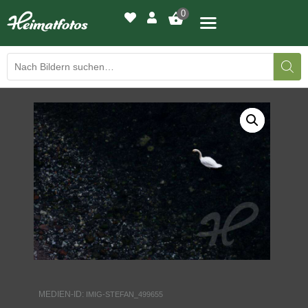
0
BILDERGALERIE
DRUCKQUALITÄTEN
LED-LEUCHTBILDER
WIR DRUCKEN IHR BILD
AUSSTELLUNGEN
HEIMATLICHTER
MEDIEN-ID:
IMIG-STEFAN_499655
KONTAKT