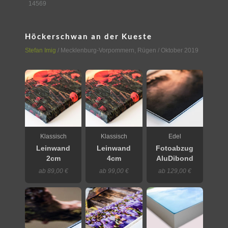
14569
Höckerschwan an der Kueste
Stefan Imig
/
Mecklenburg-Vorpommern
,
Rügen
/ Oktober 2019
Klassisch
Klassisch
Edel
Leinwand
Leinwand
Fotoabzug
2cm
4cm
AluDibond
ab 89,00 €
ab 99,00 €
ab 129,00 €