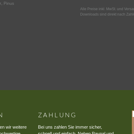
,
r
Pinus
Alle Preise inkl. MwSt. und Vers
Downloads sind direkt nach Zahl
N
ZAHLUNG
en wir weitere
Bei uns zahlen Sie immer sicher,
ochwertige
schnell und einfach. Neben Paypal und