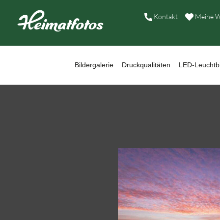
B
Kontakt
Meine W
D
L
Bildergalerie
Druckqualitäten
LED-Leuchtbi
W
B
A
H
K