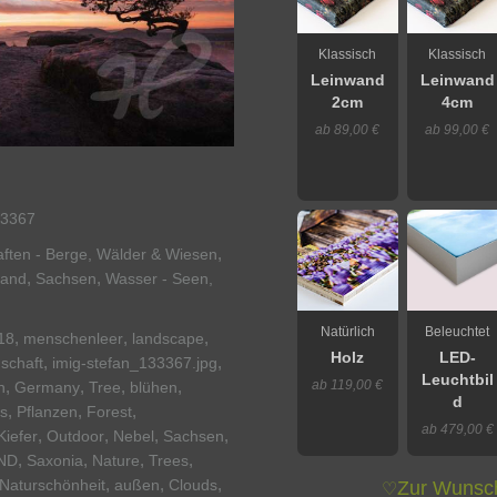
Klassisch
Klassisch
Leinwand
Leinwand
2cm
4cm
ab 89,00 €
ab 99,00 €
3367
,
ften - Berge, Wälder & Wiesen
,
,
land
Sachsen
Wasser - Seen,
Natürlich
Beleuchtet
,
,
,
18
menschenleer
landscape
Holz
LED-
,
,
schaft
imig-stefan_133367.jpg
Leuchtbil
ab 119,00 €
,
,
,
,
n
Germany
Tree
blühen
d
,
,
,
s
Pflanzen
Forest
ab 479,00 €
,
,
,
,
Kiefer
Outdoor
Nebel
Sachsen
,
,
,
,
ND
Saxonia
Nature
Trees
,
,
,
Naturschönheit
außen
Clouds
Zur Wunsch
♡