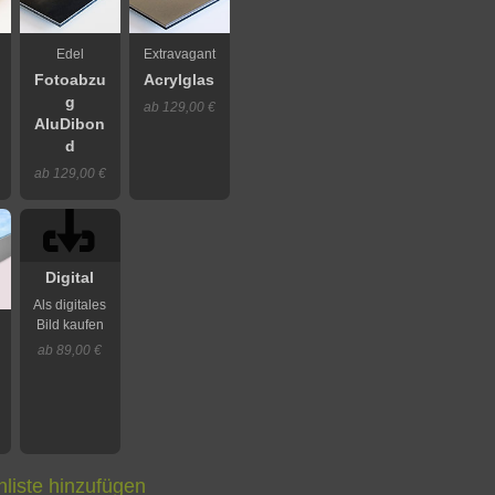
Edel
Extravagant
Fotoabzu
Acrylglas
g
ab 129,00 €
AluDibon
d
ab 129,00 €
Digital
Als digitales
Bild kaufen
ab 89,00 €
liste hinzufügen