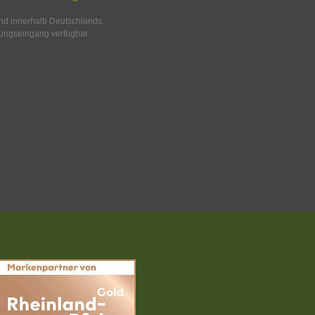
and innerhalb Deutschlands.
ungseingang verfügbar.