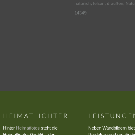
,
,
,
natürlich
felsen
draußen
Natu
14349
HEIMATLICHTER
LEISTUNGE
Hinter
Heimatfotos
steht die
Neben Wandbildern biet
Heimatlichter GmbH – das
Produkte rund um die h