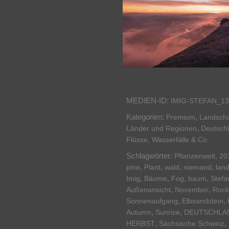
MEDIEN-ID:
IMIG-STEFAN_13
Kategorien:
,
Premium
Landscha
,
Länder und Regionen
Deutsch
Flüsse, Wasserfälle & Co.
Schlagwörter:
,
Pflanzenwelt
20
,
,
,
,
pine
Plant
wald
niemand
land
,
,
,
,
Imig
Bäume
Fog
baum
Stefa
,
,
Außenansicht
November
Rock
,
,
Sonnenaufgang
Elbsandstein
,
,
Autumn
Sunrise
DEUTSCHLA
,
,
HERBST
Sächsische Schweiz