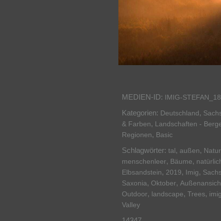
MEDIEN-ID:
IMIG-STEFAN_18
Kategorien:
,
Deutschland
Sach
,
& Farben
Landschaften - Berg
,
Regionen
Basic
Schlagwörter:
,
,
tal
außen
Natu
,
,
menschenleer
Bäume
natürlic
,
,
,
Elbsandstein
2019
Imig
Sach
,
,
Saxonia
Oktober
Außenansich
,
,
,
Outdoor
landscape
Trees
imi
Valley
14347