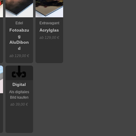
Edel
Extravagant
Fotoabzu
Acrylglas
g
ab 129,00 €
AluDibon
d
ab 129,00 €
Digital
Als digitales
Bild kaufen
ab 39,00 €