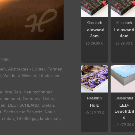
Klassisch
Klassisch
Leinwand
Leinwand
2cm
4cm
ab 89,00 €
ab 99,00 €
7366
,
sen
Abstraktes - Lichter, Formen
,
e, Wälder & Wiesen
Länder und
,
,
,
re
draußen
Naturschönheit
,
,
,
,
Natürlich
Beleuchtet
h
niemand
Germany
Detail
,
,
,
sen
DEUTSCHLAND
Stefan
Holz
LED-
Leuchtbil
,
,
,
t
Sächsische Schweiz
Natur
ab 119,00 €
d
,
,
g-stefan_187366.jpg
landschaft
ab 479,00 €