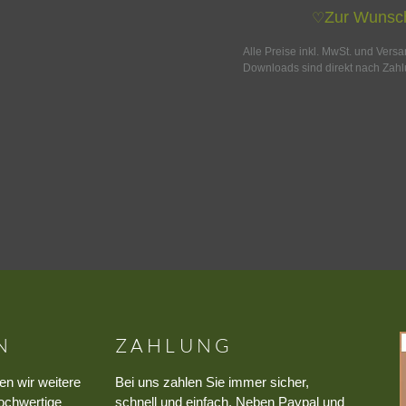
Zur Wunsch
♡
Alle Preise inkl. MwSt. und Vers
Downloads sind direkt nach Zahl
N
ZAHLUNG
en wir weitere
Bei uns zahlen Sie immer sicher,
ochwertige
schnell und einfach. Neben Paypal und