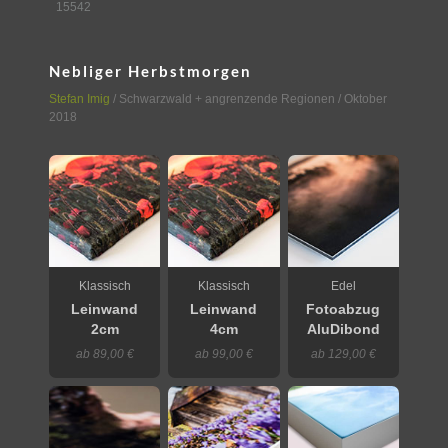
15542
Nebliger Herbstmorgen
Stefan Imig
/
Schwarzwald + angrenzende Regionen
/ Oktober
2018
Klassisch
Klassisch
Edel
Leinwand
Leinwand
Fotoabzug
2cm
4cm
AluDibond
ab 89,00 €
ab 99,00 €
ab 129,00 €