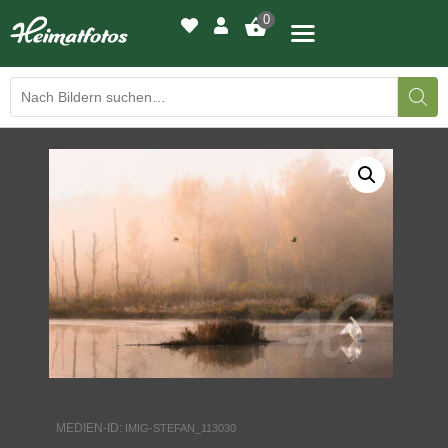
0
BILDERGALERIE
DRUCKQUALITÄTEN
LED-LEUCHTBILDER
WIR DRUCKEN IHR BILD
AUSSTELLUNGEN
HEIMATLICHTER
MEDIEN-ID:
IMIG-STEFAN_113030
KONTAKT