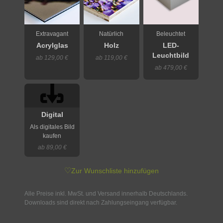
Extravagant
Natürlich
Beleuchtet
Acrylglas
Holz
LED-
Leuchtbild
ab 129,00 €
ab 119,00 €
ab 479,00 €
Digital
Als digitales Bild
kaufen
ab 89,00 €
♡
Zur Wunschliste hinzufügen
Alle Preise inkl. MwSt. und Versand innerhalb Deutschlands.
Downloads sind direkt nach Zahlungseingang verfügbar.