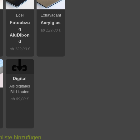
Edel
Extravagant
Fotoabzu
Acrylglas
g
ab 129,00 €
AluDibon
d
ab 129,00 €
Digital
Als digitales
Bild kaufen
ab 89,00 €
liste hinzufügen