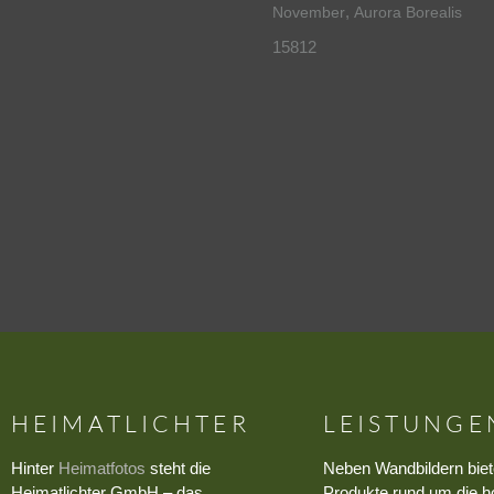
,
November
Aurora Borealis
15812
HEIMATLICHTER
LEISTUNGE
Hinter
Heimatfotos
steht die
Neben Wandbildern biet
Heimatlichter GmbH – das
Produkte rund um die h