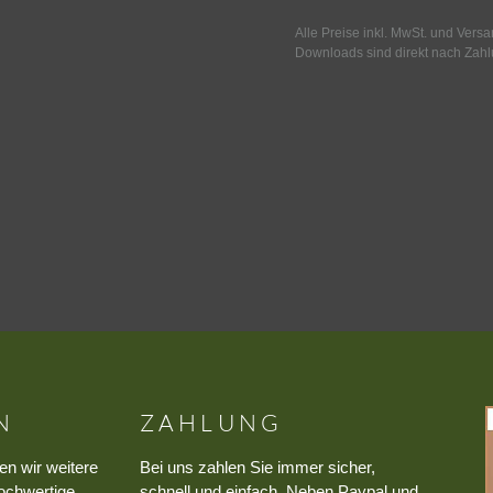
Alle Preise inkl. MwSt. und Vers
Downloads sind direkt nach Zahl
N
ZAHLUNG
en wir weitere
Bei uns zahlen Sie immer sicher,
ochwertige
schnell und einfach. Neben Paypal und