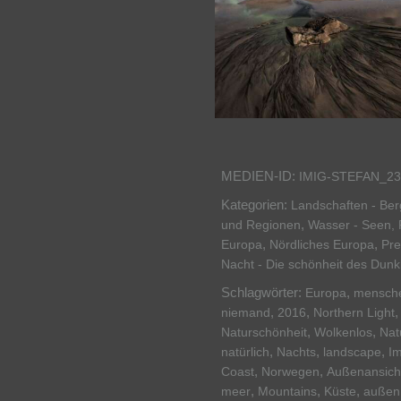
MEDIEN-ID:
IMIG-STEFAN_23
Kategorien:
Landschaften - Be
,
und Regionen
Wasser - Seen, 
,
,
Europa
Nördliches Europa
Pr
Nacht - Die schönheit des Dunk
Schlagwörter:
,
Europa
mensche
,
,
niemand
2016
Northern Light
,
,
Naturschönheit
Wolkenlos
Nat
,
,
,
natürlich
Nachts
landscape
Im
,
,
Coast
Norwegen
Außenansich
,
,
,
meer
Mountains
Küste
außen