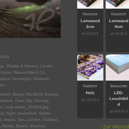
Klassisch
Klassisch
Leinwand
Leinwand
2cm
4cm
ab 89,00 €
ab 99,00 €
3544
,
rge, Wälder & Wiesen
Länder
,
Flüsse, Wasserfälle & Co.
,
,
,
emium
Norwegen
Weltweit
len
Natürlich
Beleuchtet
Holz
LED-
,
,
,
,
nleer
Berge
Nordlicht
Europe
Leuchtbil
ab 119,00 €
,
,
,
,
Nature
Clear Sky
Norway
d
,
,
ur
imig-stefan_233544.jpg
ab 479,00 €
,
,
,
,
ig
Night
landschaft
Stefan
,
,
,
,
,
t
strand
Sea
Lofoten
Outdoor
,
,
,
,
Winter
Beach
draußen
Zur Wunsch
♡