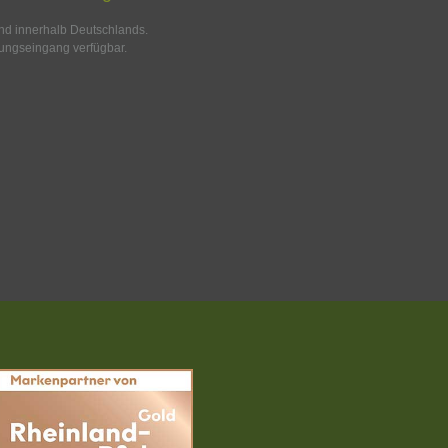
and innerhalb Deutschlands.
ungseingang verfügbar.