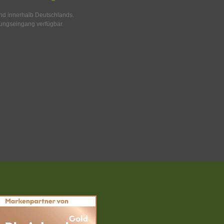
and innerhalb Deutschlands.
ungseingang verfügbar.