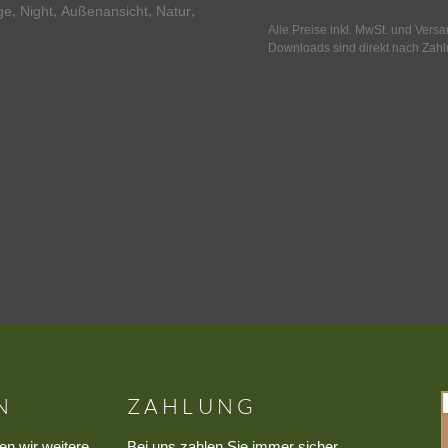
,
,
,
,
ge
Night
Außenansicht
Natur
Alle Preise inkl. MwSt. und Vers
Downloads sind direkt nach Zahl
N
ZAHLUNG
en wir weitere
Bei uns zahlen Sie immer sicher,