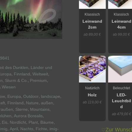
Klassisch
Klassisch
Leinwand
Leinwand
2cm
4cm
ab 89,00 €
ab 99,00 €
9841
,
eit des Dunklen
Länder und
,
,
,
Europa
Finnland
Weltweit
,
,
en, Sturm & Co.
Premium
& Wiesen
Natürlich
Beleuchtet
Holz
LED-
,
,
,
,
ow
Europa
Outdoor
landscape
Leuchtbil
ab 119,00 €
,
,
,
,
aft
Finnland
Nature
außen
d
,
,
,
raußen
Sterne
Mountains
ab 479,00 €
,
,
blühen
Aurora Borealis
,
,
,
,
,
Eis
Nordlicht
Plant
Bäume
,
,
,
,
Imig
April
Nachts
Fichte
imig-
Zur Wunsch
♡