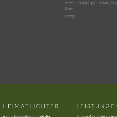
,
,
stefan_189841.jpg
Stefan
Ber
Stars
15752
HEIMATLICHTER
LEISTUNGE
Hinter
Heimatfotos
steht die
Neben Wandbildern biet