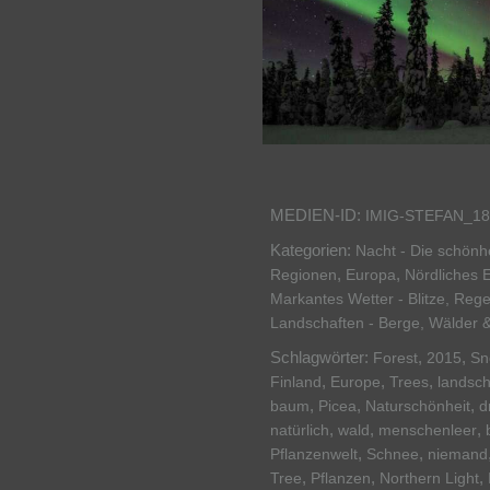
MEDIEN-ID:
IMIG-STEFAN_18
Kategorien:
Nacht - Die schönh
,
,
Regionen
Europa
Nördliches 
Markantes Wetter - Blitze, Reg
Landschaften - Berge, Wälder 
Schlagwörter:
,
,
Forest
2015
Sn
,
,
,
Finland
Europe
Trees
landsch
,
,
,
baum
Picea
Naturschönheit
d
,
,
,
natürlich
wald
menschenleer
,
,
Pflanzenwelt
Schnee
niemand
,
,
,
Tree
Pflanzen
Northern Light