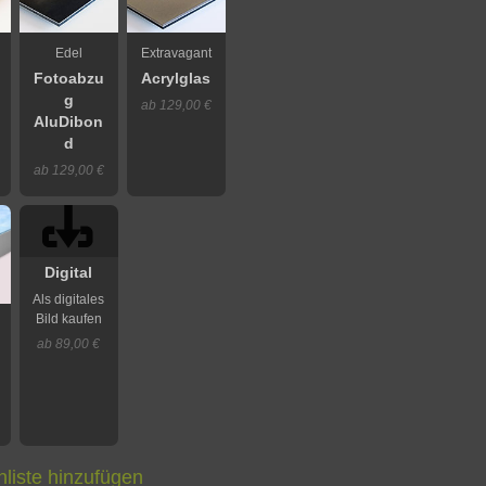
Edel
Extravagant
Fotoabzu
Acrylglas
g
ab 129,00 €
AluDibon
d
ab 129,00 €
Digital
Als digitales
Bild kaufen
ab 89,00 €
liste hinzufügen