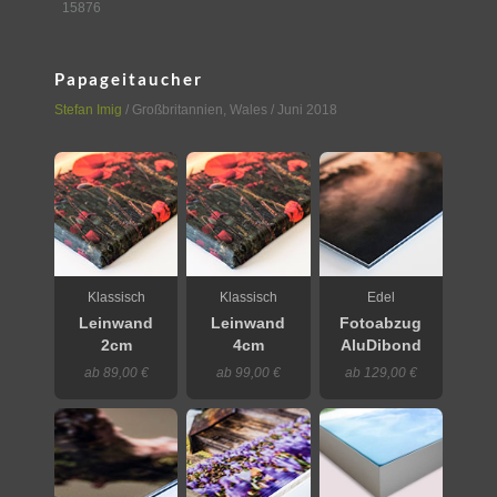
15876
Papageitaucher
Stefan Imig
/
Großbritannien
,
Wales
/ Juni 2018
Klassisch
Klassisch
Edel
Leinwand
Leinwand
Fotoabzug
2cm
4cm
AluDibond
ab 89,00 €
ab 99,00 €
ab 129,00 €