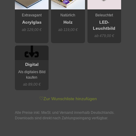
Extravagant
Natürlich
Beleuchtet
Acrylglas
Holz
LED-
Leuchtbild
ab 129,00 €
ab 119,00 €
ab 479,00 €
Digital
Als digitales Bild
kaufen
ab 89,00 €
♡
Zur Wunschliste hinzufügen
Alle Preise inkl. MwSt. und Versand innerhalb Deutschlands.
Downloads sind direkt nach Zahlungseingang verfügbar.