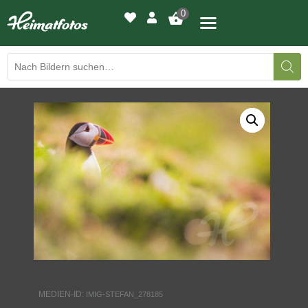
0
BILDERGALERIE
DRUCKQUALITÄTEN
LED-LEUCHTBILDER
WIR DRUCKEN IHR BILD
AUSSTELLUNGEN
HEIMATLICHTER
MEDIEN-ID:
IMIG-STEFAN_278185
KONTAKT