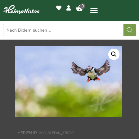
0
BILDERGALERIE
DRUCKQUALITÄTEN
LED-LEUCHTBILDER
WIR DRUCKEN IHR BILD
AUSSTELLUNGEN
HEIMATLICHTER
MEDIEN-ID:
IMIG-STEFAN_875720
KONTAKT