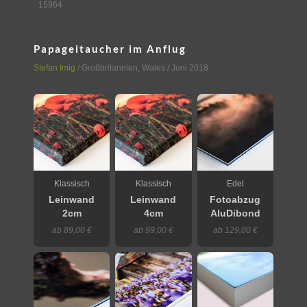
15964
Papageitaucher im Anflug
Stefan Imig
/
Großbritannien
,
Wales
/ Juni 2018
Klassisch
Klassisch
Edel
Leinwand
Leinwand
Fotoabzug
2cm
4cm
AluDibond
ab 89,00 €
ab 99,00 €
ab 129,00 €