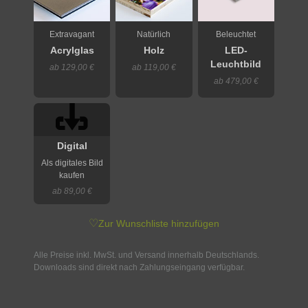
Extravagant
Natürlich
Beleuchtet
Acrylglas
Holz
LED-
Leuchtbild
ab 129,00 €
ab 119,00 €
ab 479,00 €
Digital
Als digitales Bild
kaufen
ab 89,00 €
♡
Zur Wunschliste hinzufügen
Alle Preise inkl. MwSt. und Versand innerhalb Deutschlands.
Downloads sind direkt nach Zahlungseingang verfügbar.