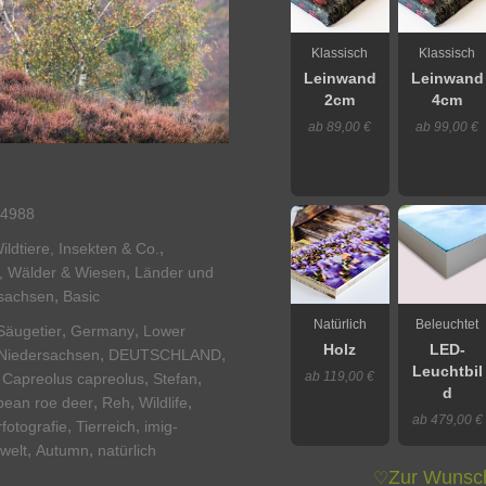
Klassisch
Klassisch
Leinwand
Leinwand
2cm
4cm
ab 89,00 €
ab 99,00 €
4988
,
ildtiere, Insekten & Co.
,
, Wälder & Wiesen
Länder und
,
sachsen
Basic
Natürlich
Beleuchtet
,
,
Säugetier
Germany
Lower
Holz
LED-
,
,
Niedersachsen
DEUTSCHLAND
Leuchtbil
ab 119,00 €
,
,
,
Capreolus capreolus
Stefan
d
,
,
,
pean roe deer
Reh
Wildlife
ab 479,00 €
,
,
rfotografie
Tierreich
imig-
,
,
rwelt
Autumn
natürlich
Zur Wunsch
♡