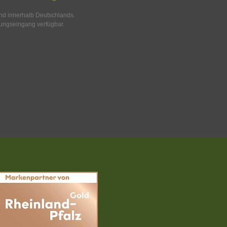
and innerhalb Deutschlands.
ungseingang verfügbar.