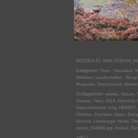
MEDIEN-ID:
IMIG-STEFAN_84
Kategorien:
Tiere - Haustiere, W
,
Wildtiere
Landschaften - Berge
,
,
Regionen
Deutschland
Nieder
Schlagwörter:
,
,
wildtier
Nature
,
,
,
,
Saxony
Tiere
2019
Mammal
,
,
Naturschönheit
Imig
HERBST
,
,
,
Oktober
Cervidae
Natur
Euro
,
,
Hirsche
Lüneburger Heide
Tie
,
,
stefan_844988.jpg
Animal
Tie
14617