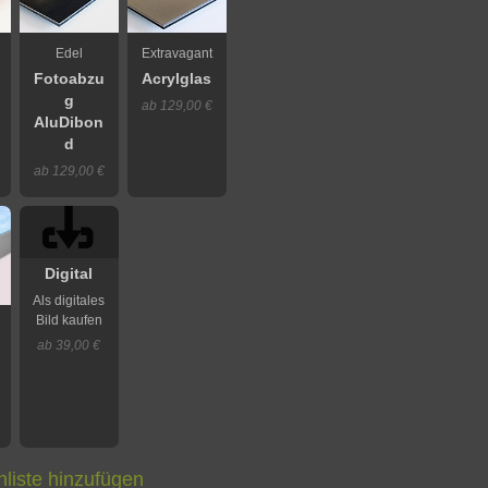
Edel
Extravagant
Fotoabzu
Acrylglas
g
ab 129,00 €
AluDibon
d
ab 129,00 €
Digital
Als digitales
Bild kaufen
ab 39,00 €
liste hinzufügen