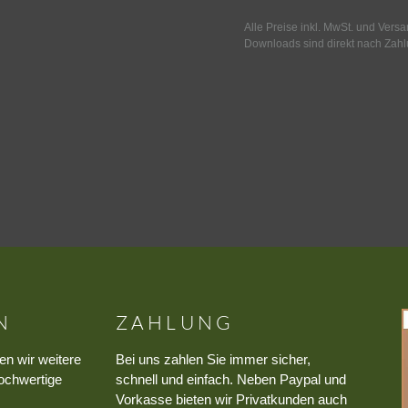
Alle Preise inkl. MwSt. und Vers
Downloads sind direkt nach Zahl
N
ZAHLUNG
en wir weitere
Bei uns zahlen Sie immer sicher,
ochwertige
schnell und einfach. Neben Paypal und
Vorkasse bieten wir Privatkunden auch