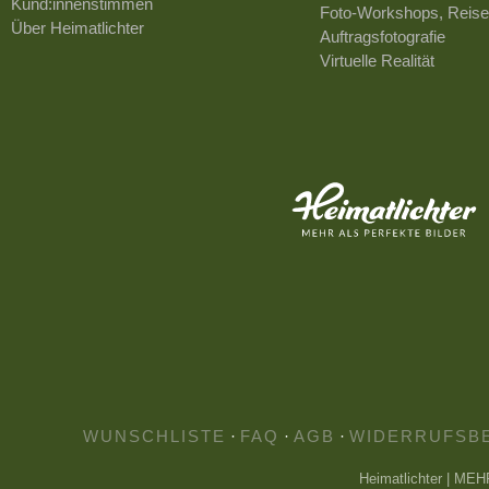
Kund:innenstimmen
Foto-Workshops, Reise
Über Heimatlichter
Auftragsfotografie
Virtuelle Realität
WUNSCHLISTE
·
FAQ
·
AGB
·
WIDERRUFSB
Heimatlichter | ME