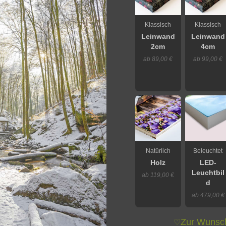
Klassisch
Klassisch
Leinwand
Leinwand
2cm
4cm
ab 89,00 €
ab 99,00 €
Natürlich
Beleuchtet
Holz
LED-
Leuchtbil
ab 119,00 €
d
ab 479,00 €
Zur Wunsch
♡