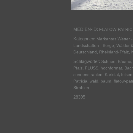
MEDIEN-ID:
FLATOW-PATRIC
Kategorien:
Markantes Wetter -
Landschaften - Berge, Wälder 
,
,
Deutschland
Rheinland-Pfalz
Schlagwörter:
,
Schnee
Bäume
,
,
,
Pfalz
FLUSS
hochformat
Bac
,
,
sonnenstrahlen
Karlstal
felsen
,
,
,
Patricia
wald
baum
flatow-pat
Strahlen
28395