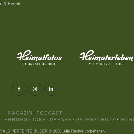
n & Events
MAGAZIN
·
PODCAST
ELEHRUNG
·
JOBS
·
PRESSE
·
DATENSCHUTZ
·
IMPR
HR ALS PERFEKTE BILDER © 2026. Alle Rechte vorbehalten.