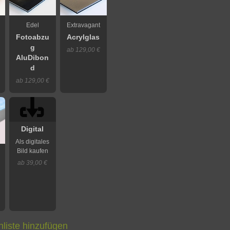
Edel
Extravagant
Fotoabzu
Acrylglas
g
ab 129,00 €
AluDibon
d
ab 129,00 €
Digital
Als digitales
Bild kaufen
ab 39,00 €
liste hinzufügen