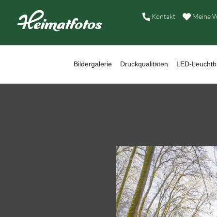
B
Kontakt
Meine W
D
L
Bildergalerie
Druckqualitäten
LED-Leuchtbi
W
B
A
H
K