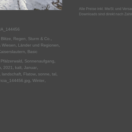
Alle Preise inkl. MwSt. und Vers
Downloads sind direkt nach Zahl
IA_144456
,
 Blitze, Regen, Sturm & Co.
,
,
& Wiesen
Länder und Regionen
,
Kaiserslautern
Basic
,
,
,
Pfälzerwald
Sonnenaufgang
,
,
,
,
h
2021
kalt
Januar
,
,
,
,
,
landschaft
Flatow
sonne
tal
,
,
ricia_144456.jpg
Winter