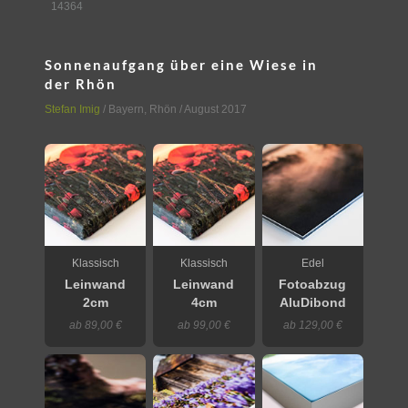
14364
Sonnenaufgang über eine Wiese in
der Rhön
Stefan Imig
/
Bayern
,
Rhön
/ August 2017
Klassisch
Klassisch
Edel
Leinwand
Leinwand
Fotoabzug
2cm
4cm
AluDibond
ab 89,00 €
ab 99,00 €
ab 129,00 €