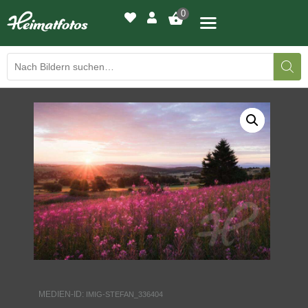
0
BILDERGALERIE
DRUCKQUALITÄTEN
LED-LEUCHTBILDER
WIR DRUCKEN IHR BILD
AUSSTELLUNGEN
HEIMATLICHTER
MEDIEN-ID:
IMIG-STEFAN_336404
KONTAKT