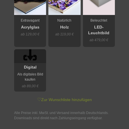
Extravagant
Natürlich
Beleuchtet
Acrylglas
Holz
LED-
Leuchtbild
ab 129,00 €
ab 119,00 €
ab 479,00 €
Digital
Als digitales Bild
kaufen
ab 89,00 €
♡
Zur Wunschliste hinzufügen
Alle Preise inkl. MwSt. und Versand innerhalb Deutschlands.
Downloads sind direkt nach Zahlungseingang verfügbar.