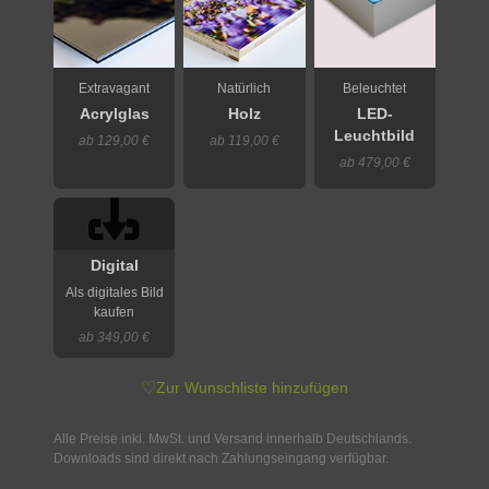
Extravagant
Natürlich
Beleuchtet
Acrylglas
Holz
LED-
Leuchtbild
ab 129,00 €
ab 119,00 €
ab 479,00 €
Digital
Als digitales Bild
kaufen
ab 349,00 €
♡
Zur Wunschliste hinzufügen
Alle Preise inkl. MwSt. und Versand innerhalb Deutschlands.
Downloads sind direkt nach Zahlungseingang verfügbar.