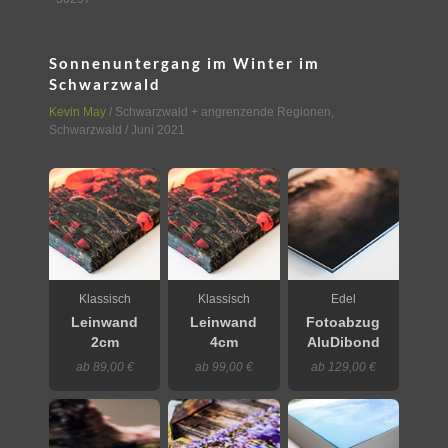
Sonnenuntergang im Winter im
Schwarzwald
Kevin May
/
Schwarzwald + angrenzende Regionen
,
Schwarzwald
/ Juni 2021
Klassisch
Klassisch
Edel
Leinwand
Leinwand
Fotoabzug
2cm
4cm
AluDibond
ab 89,00 €
ab 99,00 €
ab 129,00 €