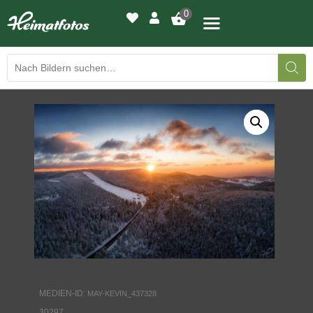
0
BILDERGALERIE
DRUCKQUALITÄTEN
LED-LEUCHTBILDER
WIR DRUCKEN IHR BILD
AUSSTELLUNGEN
HEIMATLICHTER
MEDIEN-ID:
MAY-KEVIN_437328
KONTAKT
30297