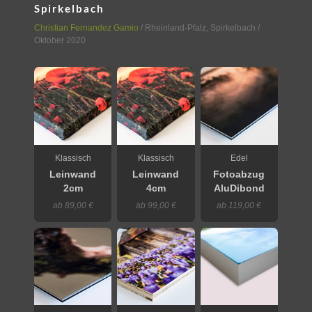
Spirkelbach
Christian Fernandez Gamio
/
Rheinland-Pfalz
,
Spirkelbach
/
Oktober 2020
Klassisch
Klassisch
Edel
Leinwand
Leinwand
Fotoabzug
2cm
4cm
AluDibond
ab 89,00 €
ab 99,00 €
ab 119,00 €