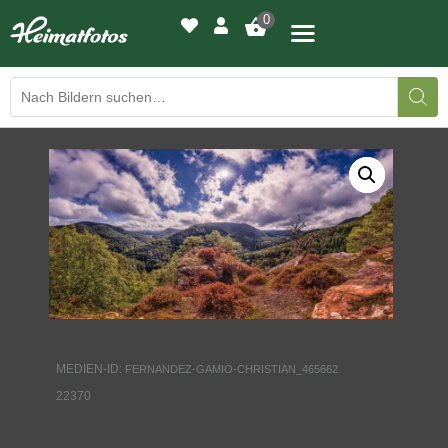
0
BILDERGALERIE
DRUCKQUALITÄTEN
LED-LEUCHTBILDER
WIR DRUCKEN IHR BILD
AUSSTELLUNGEN
MEDIEN-ID:
FERNANDEZ-GAMIO-CHRISTIAN_465662
HEIMATLICHTER
22370
KONTAKT