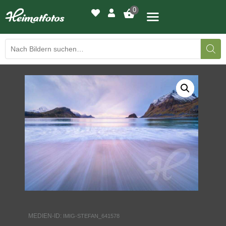
0
BILDERGALERIE
DRUCKQUALITÄTEN
LED-LEUCHTBILDER
WIR DRUCKEN IHR BILD
AUSSTELLUNGEN
HEIMATLICHTER
MEDIEN-ID:
IMIG-STEFAN_641578
KONTAKT