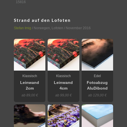
15816
Strand auf den Lofoten
Stefan Imig
/
Norwegen
,
Lofoten
/ November 2016
Klassisch
Klassisch
Edel
Leinwand
Leinwand
Fotoabzug
2cm
4cm
AluDibond
ab 89,00 €
ab 99,00 €
ab 129,00 €