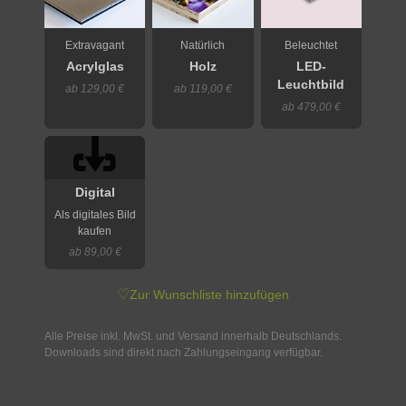
Extravagant
Natürlich
Beleuchtet
Acrylglas
Holz
LED-
Leuchtbild
ab 129,00 €
ab 119,00 €
ab 479,00 €
Digital
Als digitales Bild
kaufen
ab 89,00 €
♡
Zur Wunschliste hinzufügen
Alle Preise inkl. MwSt. und Versand innerhalb Deutschlands.
Downloads sind direkt nach Zahlungseingang verfügbar.