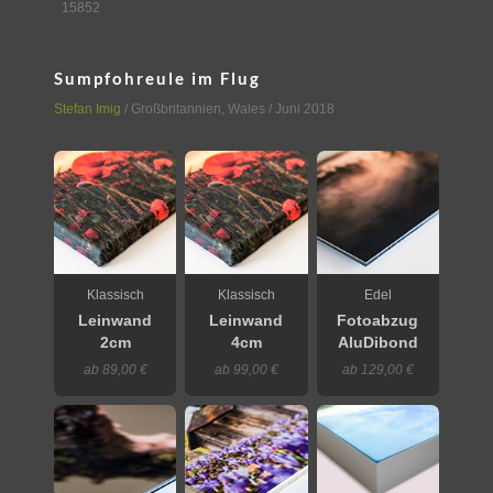
15852
Sumpfohreule im Flug
Stefan Imig
/
Großbritannien
,
Wales
/ Juni 2018
Klassisch
Klassisch
Edel
Leinwand
Leinwand
Fotoabzug
2cm
4cm
AluDibond
ab 89,00 €
ab 99,00 €
ab 129,00 €