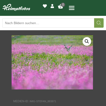
0
BILDERGALERIE
DRUCKQUALITÄTEN
LED-LEUCHTBILDER
WIR DRUCKEN IHR BILD
AUSSTELLUNGEN
HEIMATLICHTER
MEDIEN-ID:
IMIG-STEFAN_883871
KONTAKT