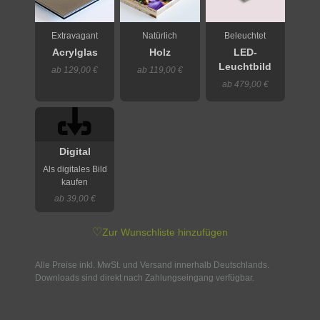
Extravagant
Natürlich
Beleuchtet
Acrylglas
Holz
LED-
Leuchtbild
ab 129,00 €
ab 119,00 €
ab 479,00 €
Digital
Als digitales Bild
kaufen
ab 39,00 €
♡
Zur Wunschliste hinzufügen
Alle Preise inkl. MwSt. und Versand innerhalb Deutschlands.
Downloads sind direkt nach Zahlungseingang verfügbar.