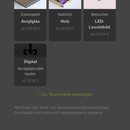
Extravagant
Natürlich
Beleuchtet
Acrylglas
Holz
LED-
Leuchtbild
ab 129,00 €
ab 119,00 €
ab 479,00 €
Digital
Als digitales Bild
kaufen
ab 39,00 €
♡
Zur Wunschliste hinzufügen
Alle Preise inkl. MwSt. und Versand innerhalb Deutschlands.
Downloads sind direkt nach Zahlungseingang verfügbar.