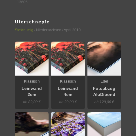
13605
Uferschnepfe
Stefan Imig
/
Niedersachsen
/ April 2019
Klassisch
Klassisch
Edel
Leinwand
Leinwand
Fotoabzug
2cm
4cm
AluDibond
ab 89,00 €
ab 99,00 €
ab 129,00 €