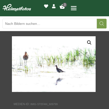
0
BILDERGALERIE
DRUCKQUALITÄTEN
LED-LEUCHTBILDER
WIR DRUCKEN IHR BILD
AUSSTELLUNGEN
HEIMATLICHTER
MEDIEN-ID:
IMIG-STEFAN_609799
KONTAKT