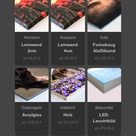
Klassisch
Klassisch
Edel
Leinwand
Leinwand
Fotoabzug
2cm
4cm
AluDibond
ab 89,00 €
ab 99,00 €
ab 129,00 €
Extravagant
Natürlich
Beleuchtet
Acrylglas
Holz
LED-
Leuchtbild
ab 129,00 €
ab 119,00 €
ab 479,00 €