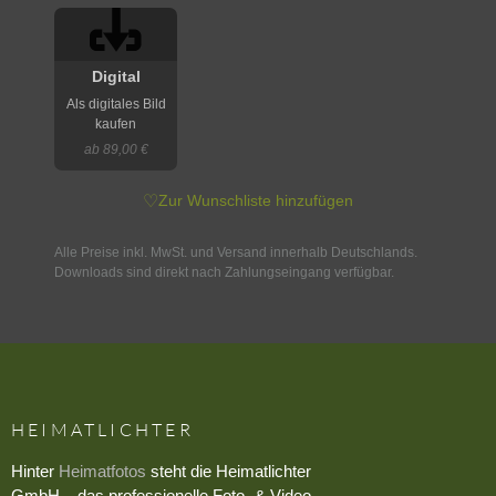
Digital
Als digitales Bild
kaufen
ab 89,00 €
♡
Zur Wunschliste hinzufügen
Alle Preise inkl. MwSt. und Versand innerhalb Deutschlands.
Downloads sind direkt nach Zahlungseingang verfügbar.
HEIMATLICHTER
Hinter
Heimatfotos
steht die Heimatlichter
GmbH – das professionelle Foto- & Video-