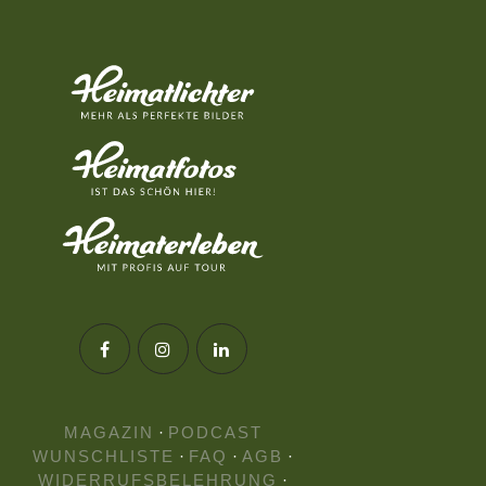
MAGAZIN
·
PODCAST
WUNSCHLISTE
·
FAQ
·
AGB
·
WIDERRUFSBELEHRUNG
·