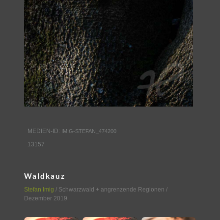
MEDIEN-ID:
IMIG-STEFAN_474200
13157
Waldkauz
Stefan Imig
/
Schwarzwald + angrenzende Regionen
/
Dezember 2019