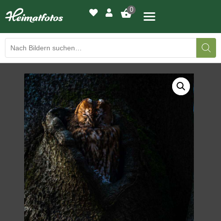
0
BILDERGALERIE
DRUCKQUALITÄTEN
LED-LEUCHTBILDER
WIR DRUCKEN IHR BILD
AUSSTELLUNGEN
HEIMATLICHTER
KONTAKT